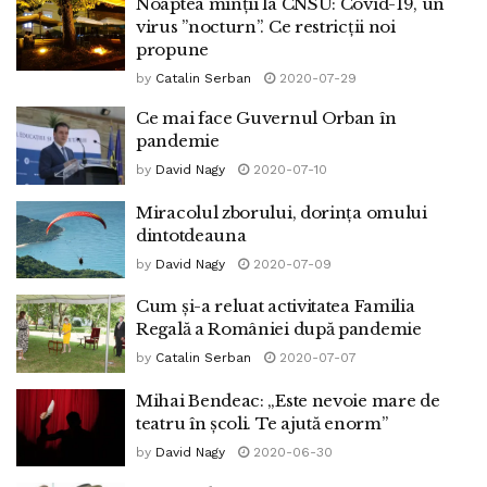
Noaptea minții la CNSU: Covid-19, un
virus ”nocturn”. Ce restricții noi
propune
by
Catalin Serban
2020-07-29
Ce mai face Guvernul Orban în
pandemie
by
David Nagy
2020-07-10
Miracolul zborului, dorința omului
dintotdeauna
by
David Nagy
2020-07-09
Cum și-a reluat activitatea Familia
Regală a României după pandemie
by
Catalin Serban
2020-07-07
Mihai Bendeac: „Este nevoie mare de
teatru în școli. Te ajută enorm”
by
David Nagy
2020-06-30