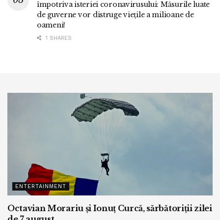
împotriva isteriei coronavirusului: Măsurile luate
de guverne vor distruge viețile a milioane de
oameni!
1 SHARES
ENTERTAINMENT
Octavian Morariu și Ionuț Curcă, sărbătoriții zilei
de 7 august