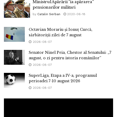
Ministrul Apărării ”ia apărarea”
pensionarilor militari
by
Catalin Serban
2020-06-18
Octavian Morariu și Ionuț Curcă,
sărbătoriții zilei de 7 august
2026-08-07
Senator Ninel Peia, Chestor al Senatului: „7
august, o zi pentru istoria românilor”
2026-08-07
SuperLiga, Etapa a IV-a, programul
perioadei 7-10 august 2026
2026-08-07