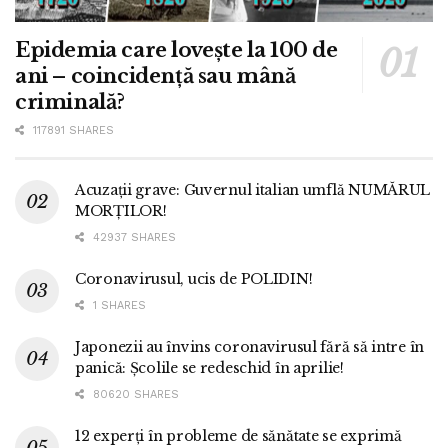
Epidemia care lovește la 100 de
ani – coincidență sau mână
criminală?
117891 SHARES
Acuzații grave: Guvernul italian umflă NUMĂRUL
MORȚILOR!
42937 SHARES
Coronavirusul, ucis de POLIDIN!
1 SHARES
Japonezii au învins coronavirusul fără să intre în
panică: Școlile se redeschid în aprilie!
80620 SHARES
12 experți în probleme de sănătate se exprimă