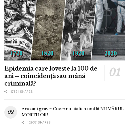
Epidemia care lovește la 100 de
ani – coincidență sau mână
criminală?
117891 SHARES
Acuzații grave: Guvernul italian umflă NUMĂRUL
MORȚILOR!
42937 SHARES