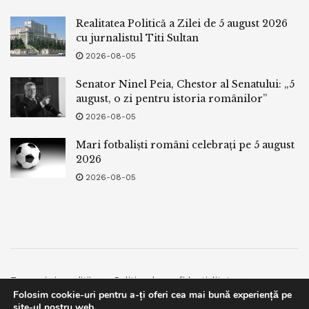
Realitatea Politică a Zilei de 5 august 2026
cu jurnalistul Titi Sultan
2026-08-05
Senator Ninel Peia, Chestor al Senatului: „5
august, o zi pentru istoria românilor”
2026-08-05
Mari fotbaliști români celebrați pe 5 august
2026
2026-08-05
Termeni si conditii
Politica de confidentialitate
Folosim cookie-uri pentru a-ți oferi cea mai bună experiență pe
Facebook
Contact
site-ul nostru web.