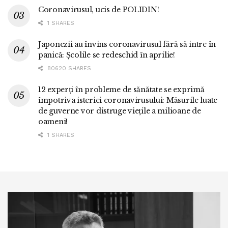
Coronavirusul, ucis de POLIDIN!
1 SHARES
Japonezii au învins coronavirusul fără să intre în
panică: Școlile se redeschid în aprilie!
80620 SHARES
12 experți în probleme de sănătate se exprimă
împotriva isteriei coronavirusului: Măsurile luate
de guverne vor distruge viețile a milioane de
oameni!
1 SHARES