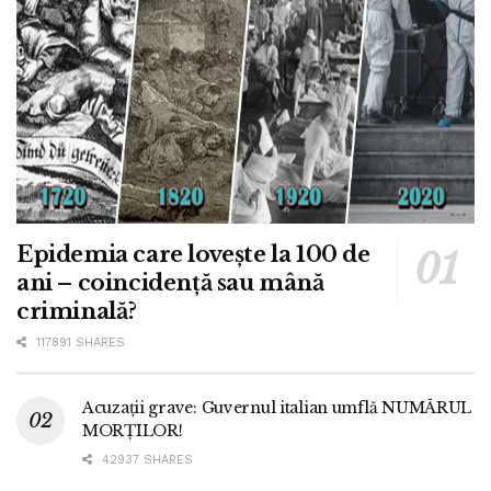
Epidemia care lovește la 100 de
ani – coincidență sau mână
criminală?
117891 SHARES
Acuzații grave: Guvernul italian umflă NUMĂRUL
MORȚILOR!
42937 SHARES