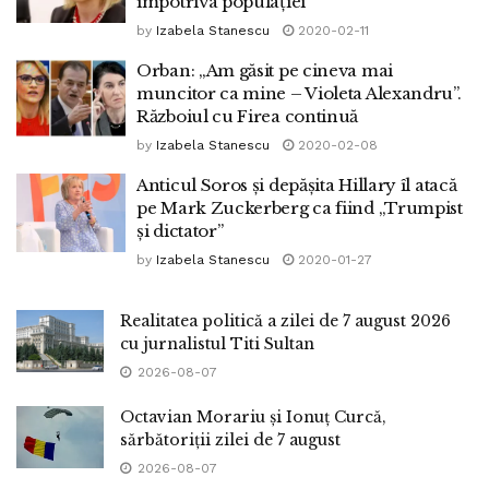
împotriva populației”
by
Izabela Stanescu
2020-02-11
Orban: „Am găsit pe cineva mai
muncitor ca mine – Violeta Alexandru”.
Războiul cu Firea continuă
by
Izabela Stanescu
2020-02-08
Anticul Soros și depășita Hillary îl atacă
pe Mark Zuckerberg ca fiind „Trumpist
și dictator”
by
Izabela Stanescu
2020-01-27
Realitatea politică a zilei de 7 august 2026
cu jurnalistul Titi Sultan
2026-08-07
Octavian Morariu și Ionuț Curcă,
sărbătoriții zilei de 7 august
2026-08-07