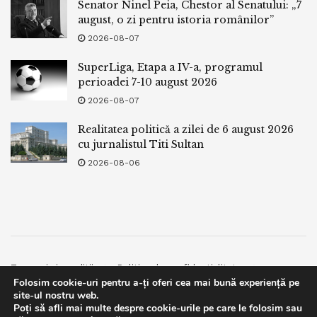
Senator Ninel Peia, Chestor al Senatului: „7
august, o zi pentru istoria românilor”
2026-08-07
SuperLiga, Etapa a IV-a, programul
perioadei 7-10 august 2026
2026-08-07
Realitatea politică a zilei de 6 august 2026
cu jurnalistul Titi Sultan
2026-08-06
Termeni si conditii
Politica de confidentialitate
Folosim cookie-uri pentru a-ți oferi cea mai bună experiență pe
Facebook
Contact
site-ul nostru web.
Poți să afli mai multe despre cookie-urile pe care le folosim sau
© 2019
bpnews
- Business & Politics News
bpnews
.