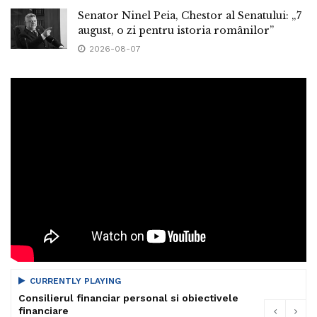
Senator Ninel Peia, Chestor al Senatului: „7
august, o zi pentru istoria românilor”
2026-08-07
CURRENTLY PLAYING
Consilierul financiar personal si obiectivele
financiare