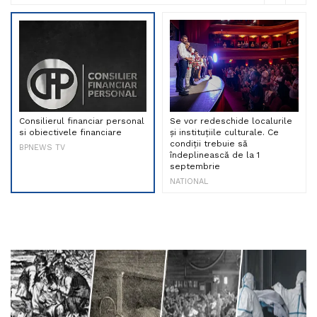
Consilierul financiar personal
Se vor redeschide localurile
si obiectivele financiare
și instituțiile culturale. Ce
condiții trebuie să
BPNEWS TV
îndeplinească de la 1
septembrie
NATIONAL