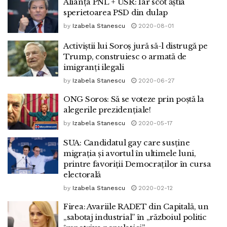
Alianța PNL + USR: Iar scot ăștia
sperietoarea PSD din dulap
by
Izabela Stanescu
2020-08-01
Activiștii lui Soroș jură să-l distrugă pe
Trump, construiesc o armată de
imigranți ilegali
by
Izabela Stanescu
2020-06-27
ONG Soros: Să se voteze prin poștă la
alegerile prezidențiale!
by
Izabela Stanescu
2020-05-17
SUA: Candidatul gay care susține
migrația și avortul în ultimele luni,
printre favoriții Democraților în cursa
electorală
by
Izabela Stanescu
2020-02-12
Firea: Avariile RADET din Capitală, un
„sabotaj industrial” în „războiul politic