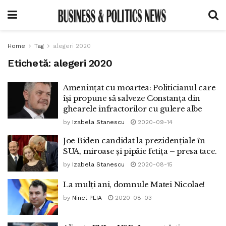
Home
Tag
alegeri 2020
Etichetă:
alegeri 2020
Amenințat cu moartea: Politicianul care
își propune să salveze Constanța din
ghearele infractorilor cu gulere albe
by
Izabela Stanescu
2020-09-14
Joe Biden candidat la prezidențiale în
SUA, miroase și pipăie fetița – presa tace.
by
Izabela Stanescu
2020-08-15
La mulți ani, domnule Matei Nicolae!
by
Ninel PEIA
2020-08-03