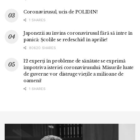
Coronavirusul, ucis de POLIDIN!
1 SHARES
Japonezii au învins coronavirusul fără să intre în
panică: Școlile se redeschid în aprilie!
80620 SHARES
12 experți în probleme de sănătate se exprimă
împotriva isteriei coronavirusului: Măsurile luate
de guverne vor distruge viețile a milioane de
oameni!
1 SHARES