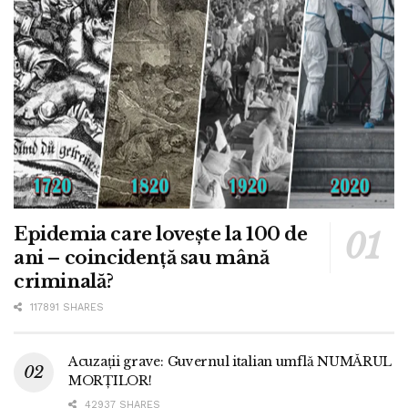
Epidemia care lovește la 100 de
ani – coincidență sau mână
criminală?
117891 SHARES
Acuzații grave: Guvernul italian umflă NUMĂRUL
MORȚILOR!
42937 SHARES