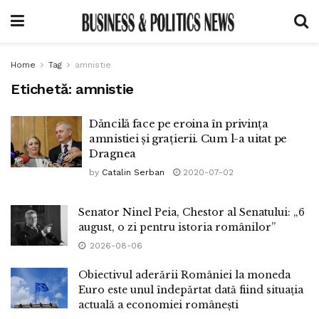
Home
Tag
amnistie
Etichetă:
amnistie
Dăncilă face pe eroina în privința
amnistiei și grațierii. Cum l-a uitat pe
Dragnea
by
Catalin Serban
2020-07-02
Senator Ninel Peia, Chestor al Senatului: „6
august, o zi pentru istoria românilor”
2026-08-06
Obiectivul aderării României la moneda
Euro este unul îndepărtat dată fiind situația
actuală a economiei românești