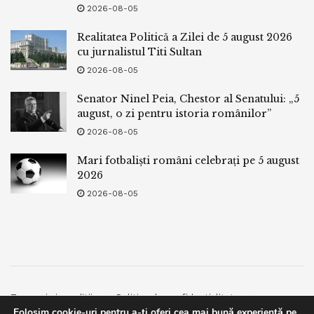
2026-08-05
Realitatea Politică a Zilei de 5 august 2026
cu jurnalistul Titi Sultan
2026-08-05
Senator Ninel Peia, Chestor al Senatului: „5
august, o zi pentru istoria românilor”
2026-08-05
Mari fotbaliști români celebrați pe 5 august
2026
2026-08-05
Termeni si conditii
Politica de confidentialitate
Folosim cookie-uri pentru a-ți oferi cea mai bună experiență pe
Facebook
Contact