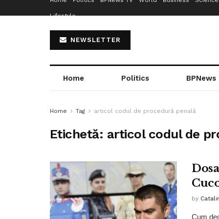
Home
Politics
BPNews TV
World
Business
Science
Lifestyle
NEWSLETTER
Home
Politics
BPNews
Home
Tag
articol codul de procedură penală
Etichetă:
articol codul de p
Dosa
Cuco
by
Catali
Cum deci