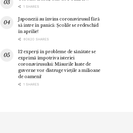
1 SHARES
Japonezii au învins coronavirusul fără
să intre în panică: Școlile se redeschid
în aprilie!
80620 SHARES
12 experți în probleme de sănătate se
exprimă împotriva isteriei
coronavirusului: Măsurile luate de
guverne vor distruge viețile a milioane
de oameni!
1 SHARES