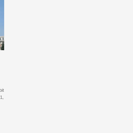
it
1,