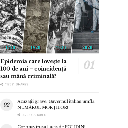
Epidemia care lovește la
100 de ani – coincidență
sau mână criminală?
117891 SHARES
Acuzații grave: Guvernul italian umflă
NUMĂRUL MORȚILOR!
42937 SHARES
Coronavirusul, ucis de POLIDIN!