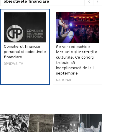
obiectivele financiare
Consilierul financiar
Se vor redeschide
Debut de sen
personal si obiectivele
localurile și instituțiile
muzica româ
financiare
culturale. Ce condiții
Maria Peia r
trebuie să
Internetul la
BPNEWS TV
îndeplinească de la 1
ani!
septembrie
NATIONAL
NATIONAL