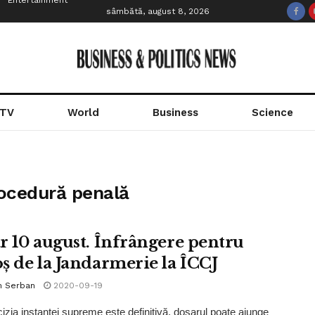
Entertainment
sâmbătă, august 8, 2026
 TV
World
Business
Science
rocedură penală
r 10 august. Înfrângere pentru
ș de la Jandarmerie la ÎCCJ
n Serban
2020-09-19
zia instanţei supreme este definitivă, dosarul poate ajunge