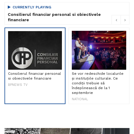
CURRENTLY PLAYING
Consilierul financiar personal si obiectivele
financiare
Consilierul financiar personal
Se vor redeschide localurile
si obiectivele financiare
și instituțiile culturale. Ce
condiții trebuie să
BPNEWS TV
îndeplinească de la 1
septembrie
NATIONAL