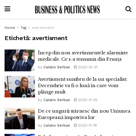
Home
Tag
avertisment
Etichetă:
avertisment
Încep din nou avertismentele alarmiste
medicale. Ce s-a transmis din Franța
by
Catalin Serban
2020-12-21
Avertisment sumbru de la un specialist:
Decembrie va fi o lună în care vom
plânge mult
by
Catalin Serban
2020-11-25
De ce ungurii stârnesc din nou Uniunea
Europeană împotriva lor
by
Catalin Serban
2020-11-19