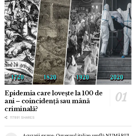
Epidemia care lovește la 100 de
ani – coincidență sau mână
criminală?
117891 SHARES
Acuzații grave: Guvernul italian umflă NUMĂRUL