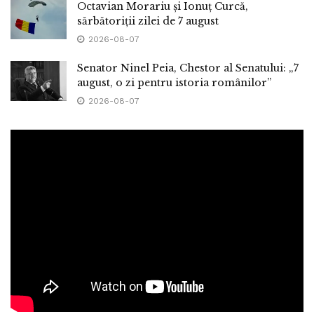
Octavian Morariu și Ionuț Curcă,
sărbătoriții zilei de 7 august
2026-08-07
Senator Ninel Peia, Chestor al Senatului: „7
august, o zi pentru istoria românilor”
2026-08-07