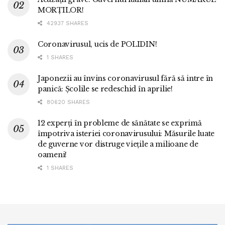
MORȚILOR!
42937 SHARES
Coronavirusul, ucis de POLIDIN!
1 SHARES
Japonezii au învins coronavirusul fără să intre în
panică: Școlile se redeschid în aprilie!
80620 SHARES
12 experți în probleme de sănătate se exprimă
împotriva isteriei coronavirusului: Măsurile luate
de guverne vor distruge viețile a milioane de
oameni!
1 SHARES