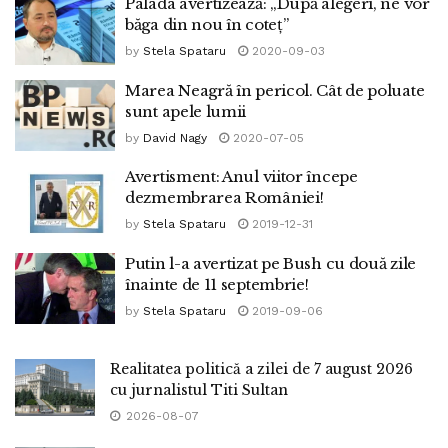
Palada avertizează: „După alegeri, ne vor
băga din nou în coteț”
by
Stela Spataru
2020-09-03
Marea Neagră în pericol. Cât de poluate
sunt apele lumii
by
David Nagy
2020-07-05
Avertisment: Anul viitor începe
dezmembrarea României!
by
Stela Spataru
2019-12-31
Putin l-a avertizat pe Bush cu două zile
înainte de 11 septembrie!
by
Stela Spataru
2019-09-06
Realitatea politică a zilei de 7 august 2026
cu jurnalistul Titi Sultan
2026-08-07