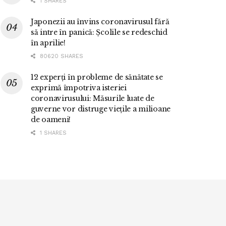
1 SHARES
Japonezii au învins coronavirusul fără
să intre în panică: Școlile se redeschid
în aprilie!
80620 SHARES
12 experți în probleme de sănătate se
exprimă împotriva isteriei
coronavirusului: Măsurile luate de
guverne vor distruge viețile a milioane
de oameni!
1 SHARES