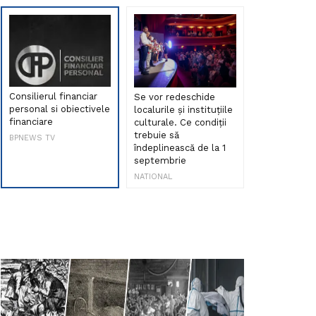
Consilierul financiar
Se vor redeschide
Debut de sen
personal si obiectivele
localurile și instituțiile
muzica româ
financiare
culturale. Ce condiții
Maria Peia r
trebuie să
Internetul la
BPNEWS TV
îndeplinească de la 1
ani!
septembrie
NATIONAL
NATIONAL