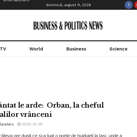
Entertainment
duminică, august 9, 2026
 TV
World
Business
Science
ântat le arde: Orban, la cheful
ralilor vrânceni
 Spataru
2020-01-25
âteva ore după ce și-a luat o porție de huiduieli la Iași, unde a