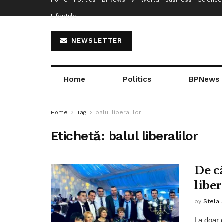
Home
Politics
BPNews TV
World
Business
Science
Lifestyle
NEWSLETTER
Home
Politics
BPNews
Home
Tag
balul liberalilor
Etichetă:
balul liberalilor
De c
libe
by
Stela
La doar c