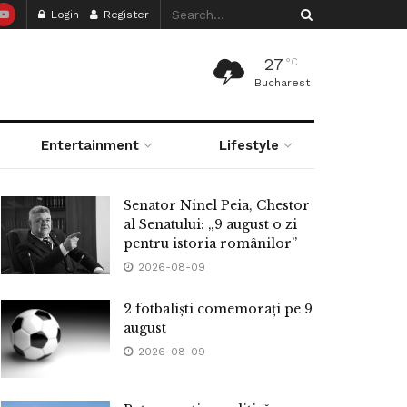
Login
Register
27
°C
Bucharest
Entertainment
Lifestyle
Senator Ninel Peia, Chestor
al Senatului: „9 august o zi
pentru istoria românilor”
2026-08-09
2 fotbaliști comemorați pe 9
august
2026-08-09