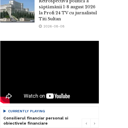
Retrospectiva politică a
săptămânii 1-8 august 2026
la Profi 24 TV cu jurnalistul
Titi Sultan
2026-08-08
CURRENTLY PLAYING
Consilierul financiar personal si
obiectivele financiare