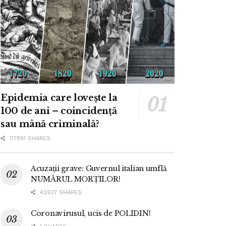
Epidemia care lovește la
100 de ani – coincidență
sau mână criminală?
117891 SHARES
Acuzații grave: Guvernul italian umflă
NUMĂRUL MORȚILOR!
42937 SHARES
Coronavirusul, ucis de POLIDIN!