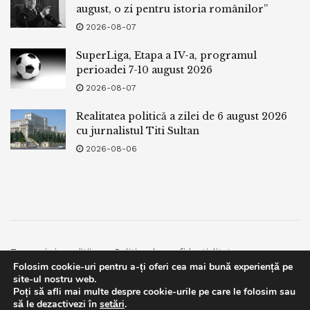
august, o zi pentru istoria românilor”
2026-08-07
SuperLiga, Etapa a IV-a, programul
perioadei 7-10 august 2026
2026-08-07
Realitatea politică a zilei de 6 august 2026
cu jurnalistul Titi Sultan
2026-08-06
Termeni si conditii
Politica de confidentialitate
Folosim cookie-uri pentru a-ți oferi cea mai bună experiență pe
Facebook
Contact
site-ul nostru web.
Poți să afli mai multe despre cookie-urile pe care le folosim sau
© 2019
bpnews
- Business & Politics News
bpnews
.
This website uses GDPR cookies. By continuing to use this
să le dezactivezi în
setări
.