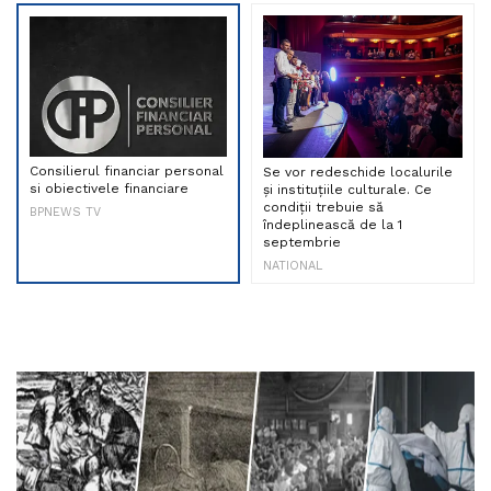
Consilierul financiar personal
Se vor redeschide localurile
si obiectivele financiare
și instituțiile culturale. Ce
condiții trebuie să
BPNEWS TV
îndeplinească de la 1
septembrie
NATIONAL