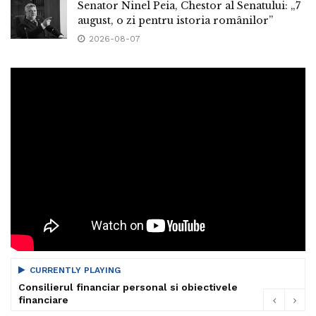
Senator Ninel Peia, Chestor al Senatului: „7
august, o zi pentru istoria românilor”
2026-08-07
CURRENTLY PLAYING
Consilierul financiar personal si obiectivele
financiare