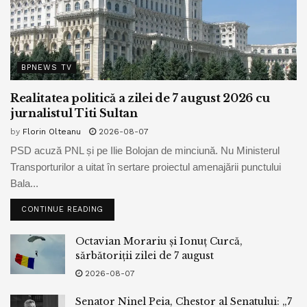
BPNEWS TV
Realitatea politică a zilei de 7 august 2026 cu
jurnalistul Titi Sultan
by
Florin Olteanu
2026-08-07
PSD acuză PNL și pe Ilie Bolojan de minciună. Nu Ministerul
Transporturilor a uitat în sertare proiectul amenajării punctului
Bala...
CONTINUE READING
Octavian Morariu și Ionuț Curcă,
sărbătoriții zilei de 7 august
2026-08-07
Senator Ninel Peia, Chestor al Senatului: „7