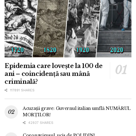
Epidemia care lovește la 100 de
ani – coincidență sau mână
criminală?
117891 SHARES
Acuzații grave: Guvernul italian umflă NUMĂRUL
MORȚILOR!
42937 SHARES
Coronavirusul, ucis de POLIDIN!