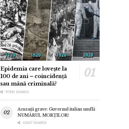
Epidemia care lovește la
100 de ani – coincidență
sau mână criminală?
117891 SHARES
Acuzații grave: Guvernul italian umflă
NUMĂRUL MORȚILOR!
42937 SHARES