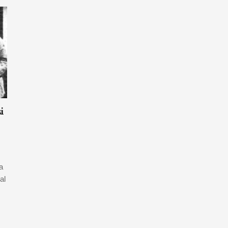
i
a
al