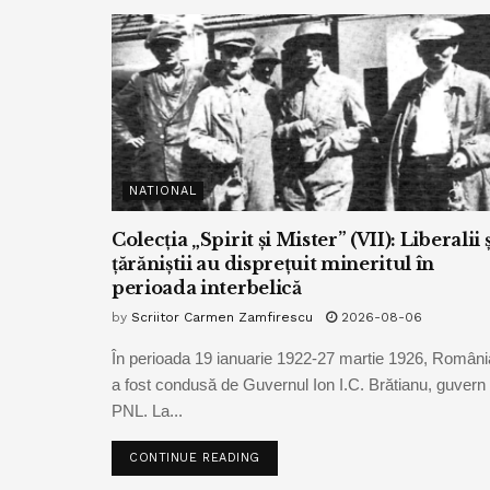
NATIONAL
Colecția „Spirit și Mister” (VII): Liberalii ș
țărăniștii au disprețuit mineritul în
perioada interbelică
by
Scriitor Carmen Zamfirescu
2026-08-06
În perioada 19 ianuarie 1922-27 martie 1926, Români
a fost condusă de Guvernul Ion I.C. Brătianu, guvern 
PNL. La...
CONTINUE READING