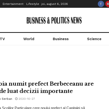
Entertainment
Lifestyle
joi, august 6, 2026
 TV
World
Business
Science
bia numit prefect Berbeceanu are
 de luat decizii importante
n Serban
2020-10-27
 Şcolilor Particulare cere noului prefect al Capitalei să