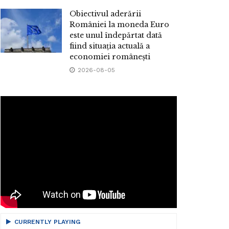
Obiectivul aderării
României la moneda Euro
este unul îndepărtat dată
fiind situația actuală a
economiei românești
2026-08-05
CURRENTLY PLAYING