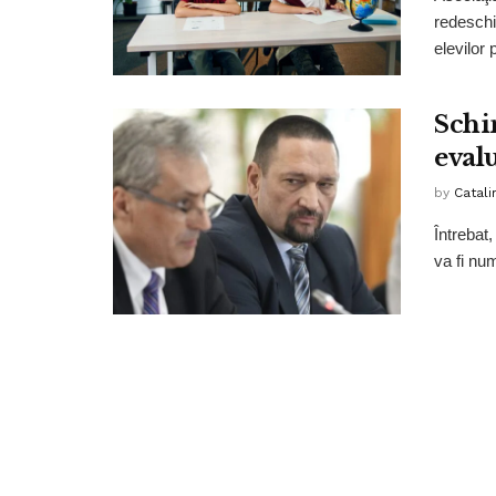
redeschid
elevilor p
Schi
eval
by
Catali
Întrebat
va fi num