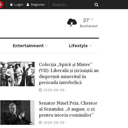
Login
Register
27
°C
Bucharest
Entertainment
Lifestyle
Colecția „Spirit și Mister”
(VII): Liberalii și țărăniștii au
disprețuit mineritul în
perioada interbelică
2026-08-06
Senator Ninel Peia, Chestor
al Senatului: „6 august, o zi
pentru istoria românilor”
2026-08-06