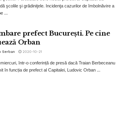
ă şcolile şi grădiniţele. Incidenţa cazurilor de îmbolnăvire a
e ...
mbare prefect București. Pe cine
uează Orban
n Serban
2020-10-21
, miercuri, într-o conferință de presă dacă Traian Berbeceanu
it în funcția de prefect al Capitalei, Ludovic Orban ...