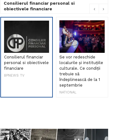
Consilierul financiar personal si
obiectivele financiare
Consilierul financiar
Se vor redeschide
Debut de sen
personal si obiectivele
localurile și instituțiile
muzica româ
financiare
culturale. Ce condiții
Maria Peia r
trebuie să
Internetul la
BPNEWS TV
îndeplinească de la 1
ani!
septembrie
NATIONAL
NATIONAL