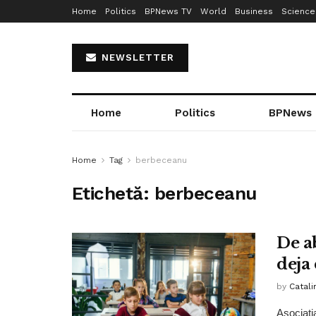
Home
Politics
BPNews TV
World
Business
Science
NEWSLETTER
Home
Politics
BPNews
Home
Tag
berbeceanu
Etichetă:
berbeceanu
De a
deja
by
Catali
Asociaţia