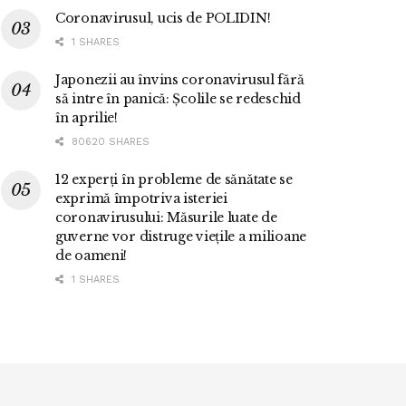
Coronavirusul, ucis de POLIDIN!
1 SHARES
Japonezii au învins coronavirusul fără
să intre în panică: Școlile se redeschid
în aprilie!
80620 SHARES
12 experți în probleme de sănătate se
exprimă împotriva isteriei
coronavirusului: Măsurile luate de
guverne vor distruge viețile a milioane
de oameni!
1 SHARES