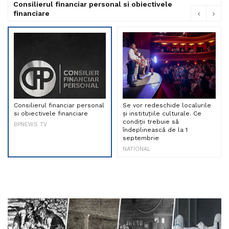
Consilierul financiar personal si obiectivele
financiare
Consilierul financiar personal
Se vor redeschide localurile
si obiectivele financiare
și instituțiile culturale. Ce
condiții trebuie să
BPNEWS TV
îndeplinească de la 1
septembrie
NATIONAL