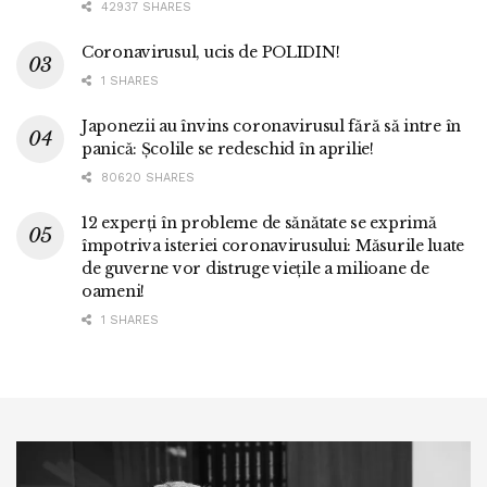
42937 SHARES
Coronavirusul, ucis de POLIDIN!
1 SHARES
Japonezii au învins coronavirusul fără să intre în
panică: Școlile se redeschid în aprilie!
80620 SHARES
12 experți în probleme de sănătate se exprimă
împotriva isteriei coronavirusului: Măsurile luate
de guverne vor distruge viețile a milioane de
oameni!
1 SHARES