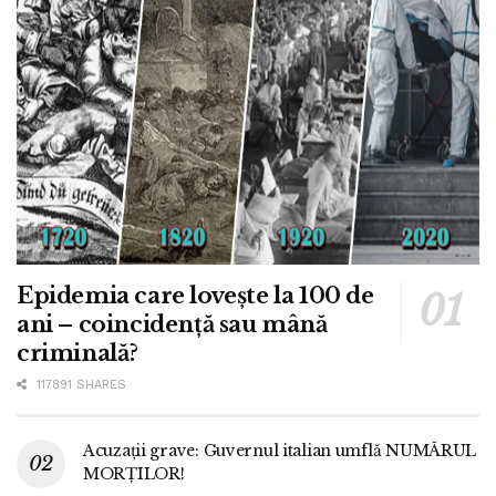
Epidemia care lovește la 100 de
ani – coincidență sau mână
criminală?
117891 SHARES
Acuzații grave: Guvernul italian umflă NUMĂRUL
MORȚILOR!