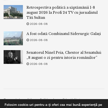
Retrospectiva politică a săptămânii 1-8
august 2026 la Profi 24 TV cu jurnalistul
Titi Sultan
2026-08-08
A fost odată Combinatul Siderurgic Galați
2026-08-08
Senatorul Ninel Peia, Chestor al Senatului:
„8 august o zi pentru istoria românilor”
2026-08-08
Termeni si conditii
Politica de confidentialitate
Folosim cookie-uri pentru a-ți oferi cea mai bună experiență pe
Facebook
Contact