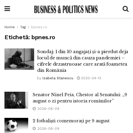
Home
Tag
bpnes.ro
Etichetă:
bpnes.ro
Sondaj: 1 din 10 angajați și-a pierdut deja
locul de muncă din cauza pandemiei –
cifrele dezastruoase care arată foametea
din România
by
Izabela Stanescu
2020-04-13
Senator Ninel Peia, Chestor al Senatului: „9
august o zi pentru istoria românilor”
2026-08-09
2 fotbaliști comemorați pe 9 august
2026-08-09