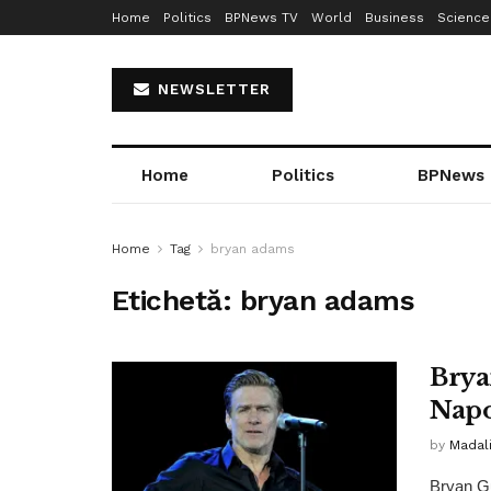
Home
Politics
BPNews TV
World
Business
Science
NEWSLETTER
Home
Politics
BPNews
Home
Tag
bryan adams
Etichetă:
bryan adams
Brya
Napo
by
Madali
Bryan Gu