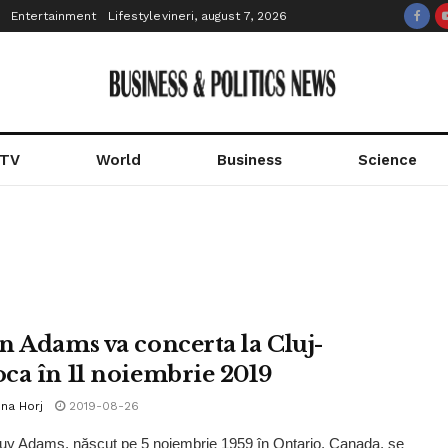
Entertainment
Lifestyle
vineri, august 7, 2026
 TV
World
Business
Science
n Adams va concerta la Cluj-
ca în 11 noiembrie 2019
na Horj
2019-08-26
y Adams, născut pe 5 noiembrie 1959 în Ontario, Canada, se