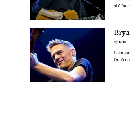
află înce
Brya
by
Izabe
Faimosul
După dou