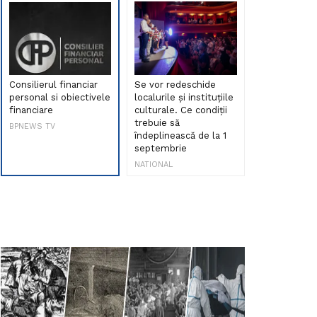
Consilierul financiar
Se vor redeschide
Debut de sen
personal si obiectivele
localurile și instituțiile
muzica româ
financiare
culturale. Ce condiții
Maria Peia r
trebuie să
Internetul la
BPNEWS TV
îndeplinească de la 1
ani!
septembrie
NATIONAL
NATIONAL