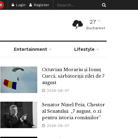
Login
Register
27
°C
Bucharest
Entertainment
Lifestyle
Octavian Morariu și Ionuț
Curcă, sărbătoriții zilei de 7
august
2026-08-07
Senator Ninel Peia, Chestor
al Senatului: „7 august, o zi
pentru istoria românilor”
2026-08-07