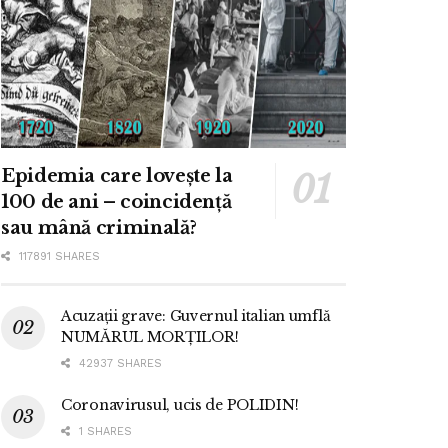
Epidemia care lovește la
100 de ani – coincidență
sau mână criminală?
117891 SHARES
Acuzații grave: Guvernul italian umflă
NUMĂRUL MORȚILOR!
42937 SHARES
Coronavirusul, ucis de POLIDIN!
1 SHARES