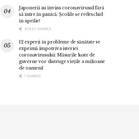
Japonezii au învins coronavirusul fără
să intre în panică: Școlile se redeschid
în aprilie!
80620 SHARES
12 experți în probleme de sănătate se
exprimă împotriva isteriei
coronavirusului: Măsurile luate de
guverne vor distruge viețile a milioane
de oameni!
1 SHARES