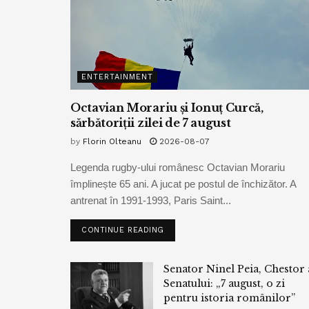
ENTERTAINMENT
Octavian Morariu și Ionuț Curcă,
sărbătoriții zilei de 7 august
by
Florin Olteanu
2026-08-07
Legenda rugby-ului românesc Octavian Morariu
împlinește 65 ani. A jucat pe postul de închizător. A
antrenat în 1991-1993, Paris Saint...
CONTINUE READING
Senator Ninel Peia, Chestor 
Senatului: „7 august, o zi
pentru istoria românilor”