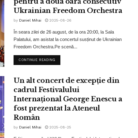
pentru a doua oară consecutiv
Ukrainian Freedom Orchestra
by
Daniel Mihai
2025-08-26
În seara zilei de 26 august, de la ora 20:00, la Sala
Palatului, am asistat la concertul susținut de Ukrainian
Freedom Orchestra.Pe scenă...
CONTINUE READING
Un alt concert de excepție din
cadrul Festivalului
Internațional George Enescu a
fost prezentat la Ateneul
Român
by
Daniel Mihai
2025-08-25