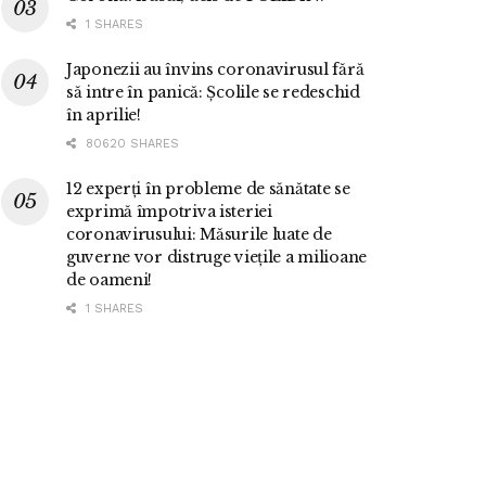
1 SHARES
Japonezii au învins coronavirusul fără
să intre în panică: Școlile se redeschid
în aprilie!
80620 SHARES
12 experți în probleme de sănătate se
exprimă împotriva isteriei
coronavirusului: Măsurile luate de
guverne vor distruge viețile a milioane
de oameni!
1 SHARES