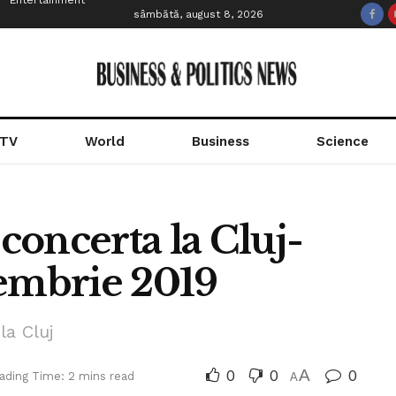
Entertainment
sâmbătă, august 8, 2026
 TV
World
Business
Science
oncerta la Cluj-
iembrie 2019
la Cluj
0
0
A
0
ading Time: 2 mins read
A