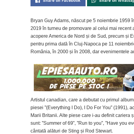
Share on Facebook
Share on Whatsa
Bryan Guy Adams, născut pe 5 noiembrie 1959 în 
2019 în turneu de promovare al celui mai recent a
acopere America de Nord și de Sud, precum și Eu
pentru prima dată în Cluj-Napoca pe 11 noiembrie
România, în 2000 și în 2008, dar evenimentele au
Artistul canadian, care a debutat cu primul album
piesei ”(Everything I Do), I Do For You” (1991), 
Marii Britanii. Alte piese care i-au definit cariera
sunt: ”Summer of 69”, ”Run to you”, ”Have you eve
cântată alături de Sting și Rod Stewart.