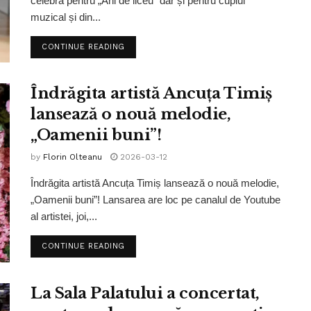
celebră pentru „Ani de liceu” dar și pentru cuplul
muzical și din...
CONTINUE READING
Îndrăgita artistă Ancuța Timiș
lansează o nouă melodie,
„Oamenii buni”!
by
Florin Olteanu
2026-03-12
Îndrăgita artistă Ancuța Timiș lansează o nouă melodie,
„Oamenii buni”! Lansarea are loc pe canalul de Youtube
al artistei, joi,...
CONTINUE READING
La Sala Palatului a concertat,