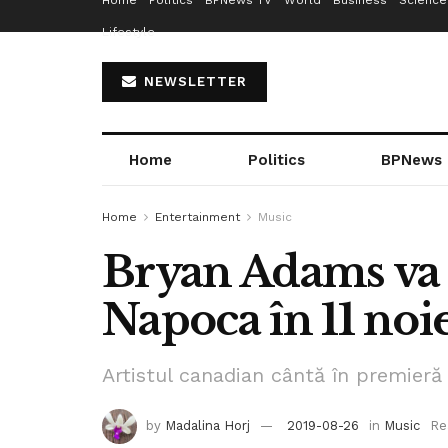
Home
Politics
BPNews TV
World
Business
Science
Lifestyle
NEWSLETTER
Home
Politics
BPNews
Home
Entertainment
Music
Bryan Adams va c
Napoca în 11 no
Artistul canadian cântă în premieră 
by
Madalina Horj
2019-08-26
in
Music
Re