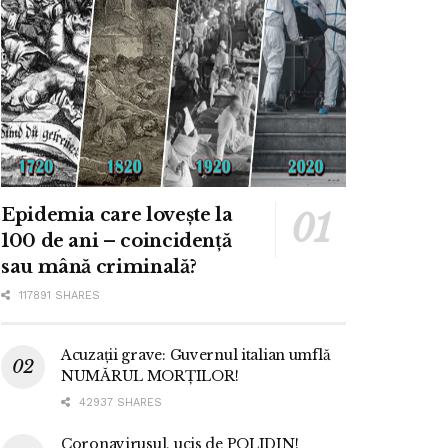
Epidemia care lovește la
100 de ani – coincidență
sau mână criminală?
117891 SHARES
Acuzații grave: Guvernul italian umflă
NUMĂRUL MORȚILOR!
42937 SHARES
Coronavirusul, ucis de POLIDIN!