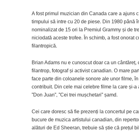
A fost primul muzician din Canada care a ajuns c
timpului să intre cu 20 de piese. Din 1980 până 
nominalizat de 15 ori la Premiul Grammy și de tre
niciodată aceste trofee. În schimb, a fost onorat 
filantropică.
Brian Adams nu e cunoscut doar ca un cântăreț, ca
filantrop, fotograf și activist canadian. O mare p
face parte din coloanele sonore ale unor filme, în
contribuit. Din cele mai celebre filme la care și
”Don Juan”, ”Cei trei mușchetari” șamd.
Cei care doresc să fie prezenți la concertul pe c
bucure de muzica artistului canadian, din reperto
alături de Ed Sheeran, trebuie să știe că prețul bil