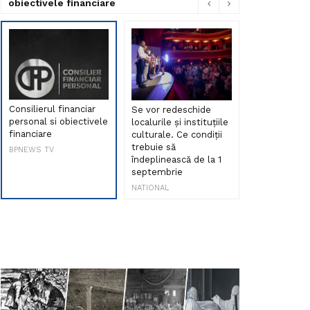
obiectivele financiare
Consilierul financiar
Se vor redeschide
Debut de sen
personal si obiectivele
localurile și instituțiile
muzica româ
financiare
culturale. Ce condiții
Maria Peia r
trebuie să
Internetul la
BPNEWS TV
îndeplinească de la 1
ani!
septembrie
NATIONAL
NATIONAL