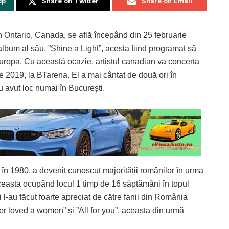
pp
Share on Twitter
Share on Email
Ontario, Canada, se află începând din 25 februarie
lbum al său, ”Shine a Light”, acesta fiind programat să
ropa. Cu această ocazie, artistul canadian va concerta
 2019, la BTarena. El a mai cântat de două ori în
 avut loc numai în București.
 în 1980, a devenit cunoscut majorității românilor în urma
aceasta ocupând locul 1 timp de 16 săptămâni în topul
 și l-au făcut foarte apreciat de către fanii din România
r loved a women” și ”All for you”, aceasta din urmă