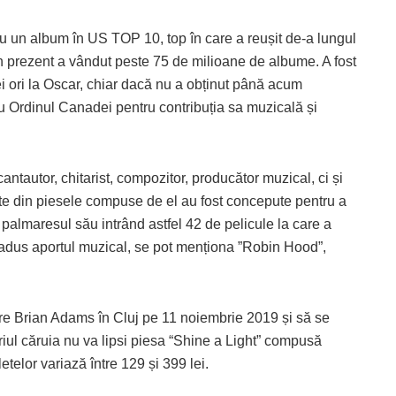
u un album în US TOP 10, top în care a reușit de-a lungul
în prezent a vândut peste 75 de milioane de albume. A fost
i ori la Oscar, chiar dacă nu a obținut până acum
cu Ordinul Canadei pentru contribuția sa muzicală și
ntautor, chitarist, compozitor, producător muzical, ci și
arte din piesele compuse de el au fost concepute pentru a
 palmaresul său intrând astfel 42 de pelicule la care a
-a adus aportul muzical, se pot menționa ”Robin Hood”,
are Brian Adams în Cluj pe 11 noiembrie 2019 și să se
riul căruia nu va lipsi piesa “Shine a Light” compusă
etelor variază între 129 și 399 lei.