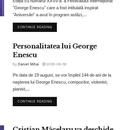
Ediția cu numărul XXVII-a a Festivalului Internațional
"George Enescu" care a fost intitulată inspirat
"Aniversări" a avut în program astăzi,...
CONTINUE READING
Personalitatea lui George
Enescu
by
Daniel Mihai
2025-08-18
Pe data de 19 august, se vor împlini 144 de ani de la
naşterea lui George Enescu, compozitor, violonist,
pianist,...
CONTINUE READING
Cristian Măcelaru va deschide