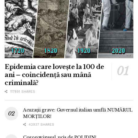
Epidemia care lovește la 100 de
ani – coincidență sau mână
criminală?
117891 SHARES
Acuzații grave: Guvernul italian umflă NUMĂRUL
MORȚILOR!
42937 SHARES
Coronavirusul, ucis de POLIDIN!