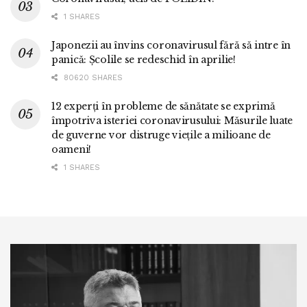
1 SHARES
Japonezii au învins coronavirusul fără să intre în
panică: Școlile se redeschid în aprilie!
80620 SHARES
12 experți în probleme de sănătate se exprimă
împotriva isteriei coronavirusului: Măsurile luate
de guverne vor distruge viețile a milioane de
oameni!
1 SHARES