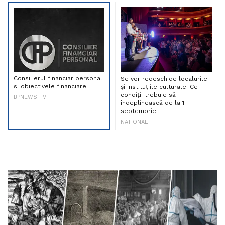
Consilierul financiar personal
Se vor redeschide localurile
si obiectivele financiare
și instituțiile culturale. Ce
condiții trebuie să
BPNEWS TV
îndeplinească de la 1
septembrie
NATIONAL