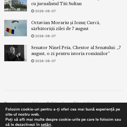
cu jurnalistul Titi Sultan
2026-08-07
Octavian Morariu și Ionuț Curcă,
sărbătoriții zilei de 7 august
2026-08-07
Senator Ninel Peia, Chestor al Senatului: „7
august, o zi pentru istoria românilor”
2026-08-07
Termeni si conditii
Politica de confidentialitate
Folosim cookie-uri pentru a-ți oferi cea mai bună experiență pe
Facebook
Contact
site-ul nostru web.
Poți să afli mai multe despre cookie-urile pe care le folosim sau
© 2019
bpnews
- Business & Politics News
bpnews
.
This website uses GDPR cookies. By continuing to use this
să le dezactivezi în
setări
.