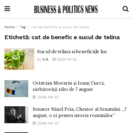
Home
Tag
cat de benefic e sucul de telina
Etichetă:
cat de benefic e sucul de telina
Sucul de telina si beneficiile lui
by
S.N.
2020-01-22
Octavian Morariu și Ionuț Curcă,
sărbătoriții zilei de 7 august
2026-08-07
Senator Ninel Peia, Chestor al Senatului: „7
august, o zi pentru istoria românilor”
2026-08-07