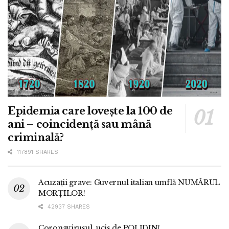
Epidemia care lovește la 100 de
ani – coincidență sau mână
criminală?
117891 SHARES
Acuzații grave: Guvernul italian umflă NUMĂRUL
MORȚILOR!
42937 SHARES
Coronavirusul, ucis de POLIDIN!