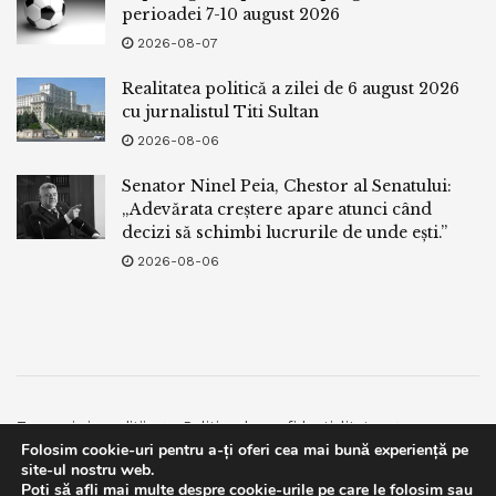
perioadei 7-10 august 2026
2026-08-07
Realitatea politică a zilei de 6 august 2026
cu jurnalistul Titi Sultan
2026-08-06
Senator Ninel Peia, Chestor al Senatului:
„Adevărata creștere apare atunci când
decizi să schimbi lucrurile de unde ești.”
2026-08-06
Termeni si conditii
Politica de confidentialitate
Folosim cookie-uri pentru a-ți oferi cea mai bună experiență pe
Facebook
Contact
site-ul nostru web.
Poți să afli mai multe despre cookie-urile pe care le folosim sau
© 2019
bpnews
- Business & Politics News
bpnews
.