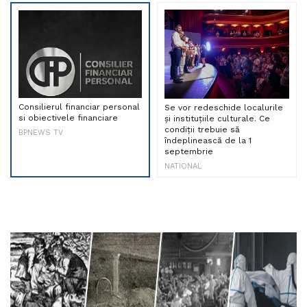
Consilierul financiar personal
Se vor redeschide localurile
si obiectivele financiare
și instituțiile culturale. Ce
condiții trebuie să
BPNEWS TV
îndeplinească de la 1
septembrie
NATIONAL