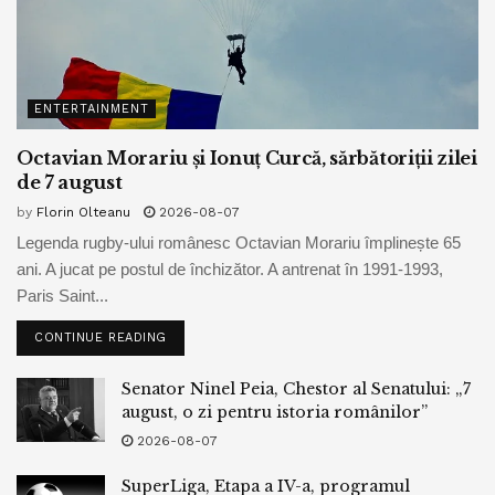
ENTERTAINMENT
Octavian Morariu și Ionuț Curcă, sărbătoriții zilei
de 7 august
by
Florin Olteanu
2026-08-07
Legenda rugby-ului românesc Octavian Morariu împlinește 65
ani. A jucat pe postul de închizător. A antrenat în 1991-1993,
Paris Saint...
CONTINUE READING
Senator Ninel Peia, Chestor al Senatului: „7
august, o zi pentru istoria românilor”
2026-08-07
SuperLiga, Etapa a IV-a, programul