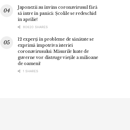
Japonezii au învins coronavirusul fără
să intre în panică: Școlile se redeschid
în aprilie!
80620 SHARES
12 experți în probleme de sănătate se
exprimă împotriva isteriei
coronavirusului: Măsurile luate de
guverne vor distruge viețile a milioane
de oameni!
1 SHARES