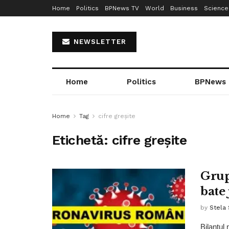
Home
Politics
BPNews TV
World
Business
Science
NEWSLETTER
Home
Politics
BPNews
Home
Tag
cifre greșite
Etichetă:
cifre greșite
Grup
bate 
by
Stela
Bilanțul