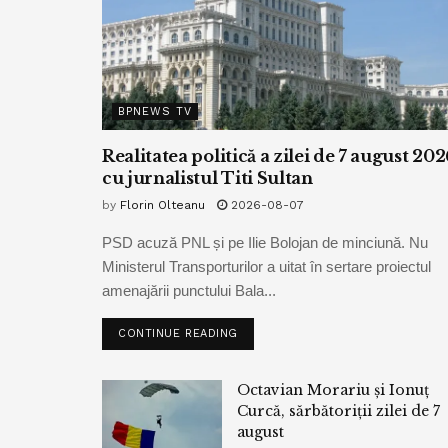
BPNEWS TV
Realitatea politică a zilei de 7 august 202
cu jurnalistul Titi Sultan
by
Florin Olteanu
2026-08-07
PSD acuză PNL și pe Ilie Bolojan de minciună. Nu
Ministerul Transporturilor a uitat în sertare proiectul
amenajării punctului Bala...
CONTINUE READING
Octavian Morariu și Ionuț
Curcă, sărbătoriții zilei de 7
august