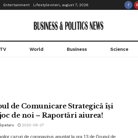
Entertainment
Lifestyle
vineri, august 7, 2026
 TV
World
Business
Science
ul de Comunicare Strategică își
joc de noi – Raportări aiurea!
 Spataru
2020-06-27
 noilor cazuri de coronavirus anunțat la ora 13 de Grupul de