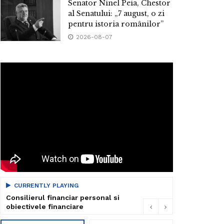
Senator Ninel Peia, Chestor
al Senatului: „7 august, o zi
pentru istoria românilor”
2026-08-07
CURRENTLY PLAYING
Consilierul financiar personal si
obiectivele financiare