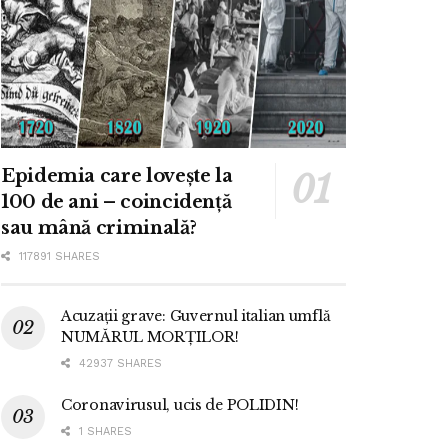
Epidemia care lovește la
100 de ani – coincidență
sau mână criminală?
117891 SHARES
Acuzații grave: Guvernul italian umflă
NUMĂRUL MORȚILOR!
42937 SHARES
Coronavirusul, ucis de POLIDIN!
1 SHARES