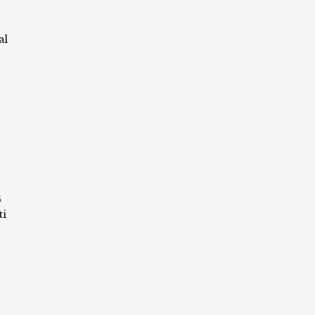
al
6
ti