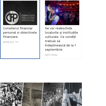
Consilierul financiar
Se vor redeschide
Debut de sen
personal si obiectivele
localurile și instituțiile
muzica româ
financiare
culturale. Ce condiții
Maria Peia r
trebuie să
Internetul la
BPNEWS TV
îndeplinească de la 1
ani!
septembrie
NATIONAL
NATIONAL