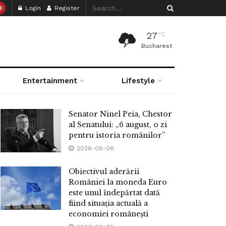
Login
Register
27
°C
Bucharest
Entertainment
Lifestyle
Senator Ninel Peia, Chestor
al Senatului: „6 august, o zi
pentru istoria românilor”
2026-08-06
Obiectivul aderării
României la moneda Euro
este unul îndepărtat dată
fiind situația actuală a
economiei românești