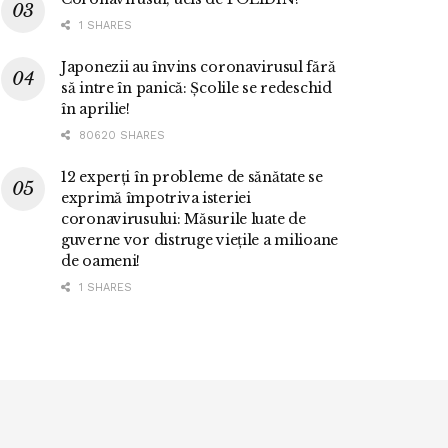
1 SHARES
Japonezii au învins coronavirusul fără
să intre în panică: Școlile se redeschid
în aprilie!
80620 SHARES
12 experți în probleme de sănătate se
exprimă împotriva isteriei
coronavirusului: Măsurile luate de
guverne vor distruge viețile a milioane
de oameni!
1 SHARES