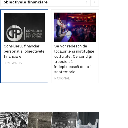
obiectivele financiare
Consilierul financiar
Se vor redeschide
Debut de sen
personal si obiectivele
localurile și instituțiile
muzica româ
financiare
culturale. Ce condiții
Maria Peia r
trebuie să
Internetul la
BPNEWS TV
îndeplinească de la 1
ani!
septembrie
NATIONAL
NATIONAL