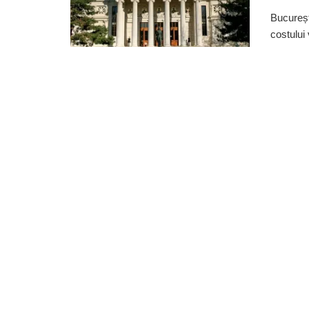
Bucureșt
costului 