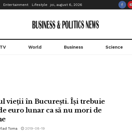
Entertainment
Lifestyle
joi, august 6, 2026
 TV
World
Business
Science
l vieții în București. Își trebuie
de euro lunar ca să nu mori de
me
 Vlad Toma
2019-08-19