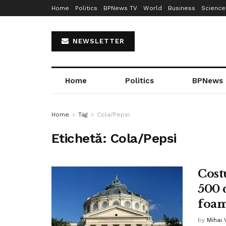
Home
Politics
BPNews TV
World
Business
Science
NEWSLETTER
Home
Politics
BPNews
Home
Tag
Cola/Pepsi
Etichetă:
Cola/Pepsi
Costu
500 
foa
by
Mihai