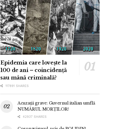
Epidemia care lovește la
100 de ani – coincidență
sau mână criminală?
117891 SHARES
Acuzații grave: Guvernul italian umflă
NUMĂRUL MORȚILOR!
42937 SHARES
Coronavirusul, ucis de POLIDIN!