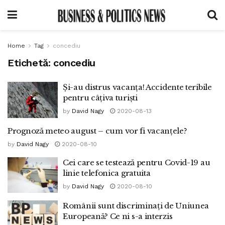
Home
Tag
concediu
Etichetă:
concediu
Și-au distrus vacanța! Accidente teribile
pentru câțiva turiști
by
David Nagy
2020-08-13
Prognoză meteo august – cum vor fi vacanțele?
by
David Nagy
2020-08-10
Cei care se testează pentru Covid-19 au
linie telefonica gratuita
by
David Nagy
2020-08-10
Românii sunt discriminați de Uniunea
Europeană? Ce ni s-a interzis