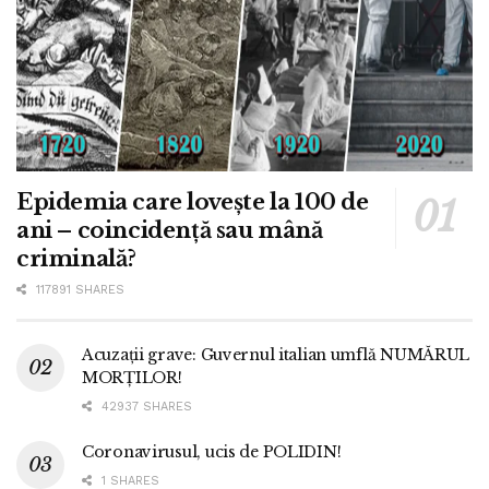
Epidemia care lovește la 100 de
ani – coincidență sau mână
criminală?
117891 SHARES
Acuzații grave: Guvernul italian umflă NUMĂRUL
MORȚILOR!
42937 SHARES
Coronavirusul, ucis de POLIDIN!
1 SHARES