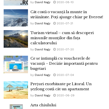
by
David Nagy
2020-08-10
Cât costă o vacanță la munte în
străinătate. Poți ajunge chiar pe Everest!
by
David Nagy
2020-07-21
Turism virtual – cum să descoperi
minunile munților din fața
calculatorului
by
David Nagy
2020-07-20
Ce se întâmplă cu voucherele de
vacanță – Decizie importantă pentru
bugetari
by
David Nagy
2020-07-04
Prețuri exorbitante pe Litoral. Un
șezlong costă cât un apartament
by
David Nagy
2020-06-29
Arta chiulului