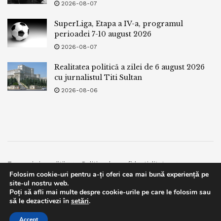
2026-08-07
SuperLiga, Etapa a IV-a, programul
perioadei 7-10 august 2026
2026-08-07
Realitatea politică a zilei de 6 august 2026
cu jurnalistul Titi Sultan
2026-08-06
Termeni si conditii
Politica de confidentialitate
Folosim cookie-uri pentru a-ți oferi cea mai bună experiență pe
Facebook
Contact
site-ul nostru web.
Poți să afli mai multe despre cookie-urile pe care le folosim sau
© 2019
bpnews
- Business & Politics News
bpnews
.
This website uses GDPR cookies. By continuing to use this
să le dezactivezi în
setări
.
website you are giving consent to cookies being used. Visit our
Accept