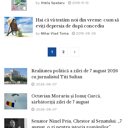
by
Stela Spataru
2019-11-13
Hai că vă tratăm noi din vreme: cum să
eviți depresia de după concediu
by
Mihai Vlad Toma
2019-08-05
1
2
Realitatea politică a zilei de 7 august 2026
cu jurnalistul Titi Sultan
2026-08-07
Octavian Morariu și Ionuț Curcă,
sărbătoriții zilei de 7 august
2026-08-07
Senator Ninel Peia, Chestor al Senatului: „7
august, o zi pentru istoria românilor”