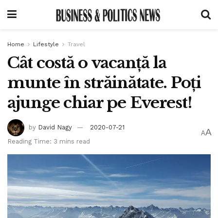
Home
Lifestyle
Travel
Cât costă o vacanță la
munte în străinătate. Poți
ajunge chiar pe Everest!
by
David Nagy
2020-07-21
A
A
Reading Time: 3 mins read