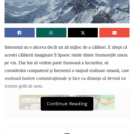
Internetul nu e altceva decât un alt mijloc de a călători. E drept că
acestei călătorii imaginare îi lipsesc multe dintre frumusețile uneia
pe viu. Dar hai să vedem parte frumoasă a lucrurilor, să
considerăm computerul și Inernetul o majoră realizare umană, care
anulează bariere comunicaționale și face ca distanța să devină un
termen golit de sens.
Continue Reading
Cei dornici să încerce turismul virtual, care dispun de timpși
răbdare, pot fi copleșiți la un moment dat de multitudinea site-