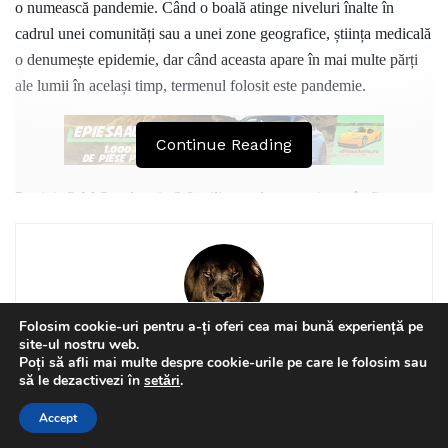
o numească pandemie. Când o boală atinge niveluri înalte în
cadrul unei comunități sau a unei zone geografice, știința medicală
o denumește epidemie, dar când aceasta apare în mai multe părți
ale lumii în același timp, termenul folosit este pandemie.
Continue Reading
Potrivit O M S, cel puțin 2,8 milioane de oameni mor în fiecare an
(de 5 ori mai mulți decât oameni care au murit de Covid-19) ca
rezultat direct al supraponderalității sau obezității. Deoarece
obezitatea nu mai este o caracteristică a societăților cu venituri
mari, această problemă îi lovește și pe cei săraci, și pe cei bolnavi.
Folosim cookie-uri pentru a-ți oferi cea mai bună experiență pe
Poți calcula gradul de obezitate, denumită de obicei ca fiind „o
site-ul nostru web.
David Nagy
Poți să afli mai multe despre cookie-urile pe care le folosim sau
acumulare anormală de sau excesivă de grăsime care poate
This website uses GDPR cookies. By continuing to use this
să le dezactivezi în
setări
.
provoca probleme grave ce afectează sănătatea”. Cum? Simplu!
website you are giving consent to cookies being used. Visit our
Accept
Aflând care este indicele tău de masă corporală (I M C). Pentru a-l
Privacy and Cookie Policy
.
I Agree
Related
Posts
calcula, împarte numărul de kilograme la pătratul înățimii tale.