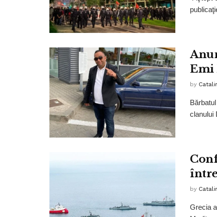
publicaţi
Anun
Emi 
by
Catali
Bărbatul 
clanului
Conf
într
by
Catali
Grecia a