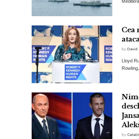
Meditera
Cea 
atac
by
David
Lloyd Ru
Rowling,
Nime
desc
Jansa
Alek
by
Catali