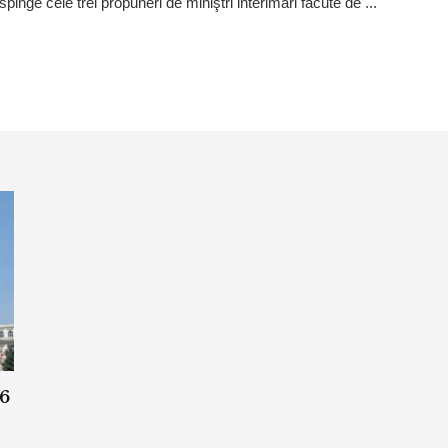
espinge cele trei propuneri de miniştri interimari făcute de ...
26