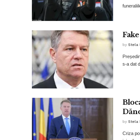
funerali
Fake
by
Stela
Președin
s-a dat d
Bloca
Dănc
by
Stela
Criza po