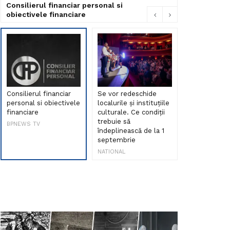
Consilierul financiar personal si
obiectivele financiare
Consilierul financiar
Se vor redeschide
Debut de sen
personal si obiectivele
localurile și instituțiile
muzica româ
financiare
culturale. Ce condiții
Maria Peia r
trebuie să
Internetul la
BPNEWS TV
îndeplinească de la 1
ani!
septembrie
NATIONAL
NATIONAL