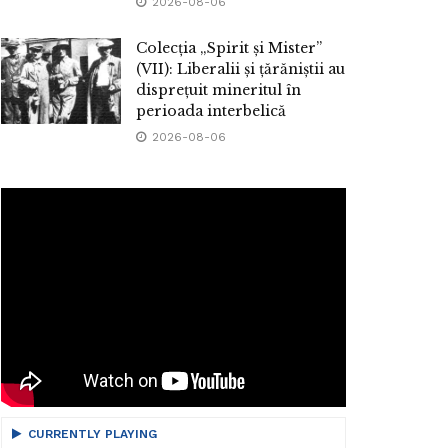
2026-08-06
Colecția „Spirit și Mister”
(VII): Liberalii și țărăniștii au
disprețuit mineritul în
perioada interbelică
2026-08-06
CURRENTLY PLAYING