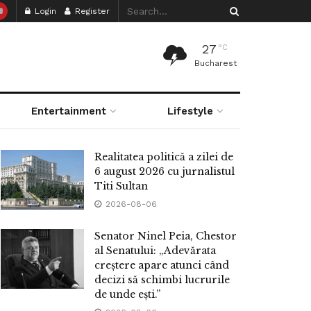
Login
Register
27
°C
Bucharest
Entertainment
Lifestyle
Realitatea politică a zilei de
6 august 2026 cu jurnalistul
Titi Sultan
2026-08-06
Senator Ninel Peia, Chestor
al Senatului: „Adevărata
creștere apare atunci când
decizi să schimbi lucrurile
de unde ești.”