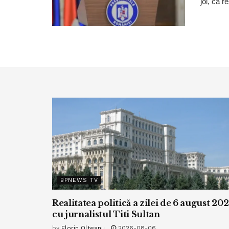
joi, că r
BPNEWS TV
Realitatea politică a zilei de 6 august 20
cu jurnalistul Titi Sultan
by
Florin Olteanu
2026-08-06