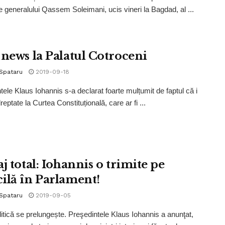
ile generalului Qassem Soleimani, ucis vineri la Bagdad, al ...
 news la Palatul Cotroceni
 Spataru
2019-09-18
tele Klaus Iohannis s-a declarat foarte mulțumit de faptul că i
reptate la Curtea Constituțională, care ar fi ...
j total: Iohannis o trimite pe
ilă în Parlament!
 Spataru
2019-09-05
litică se prelungește. Preşedintele Klaus Iohannis a anunţat,