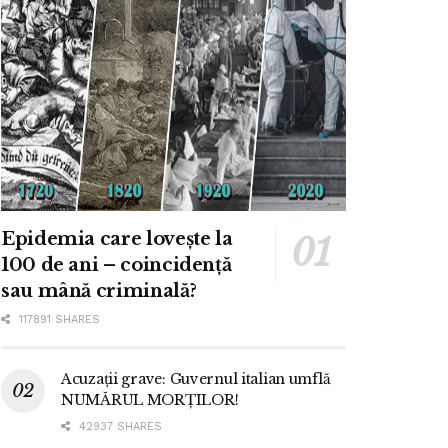
Epidemia care lovește la
100 de ani – coincidență
sau mână criminală?
117891 SHARES
Acuzații grave: Guvernul italian umflă
NUMĂRUL MORȚILOR!
42937 SHARES