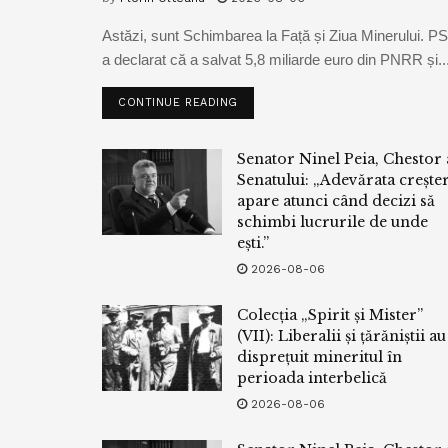
Astăzi, sunt Schimbarea la Față și Ziua Minerului. P
a declarat că a salvat 5,8 miliarde euro din PNRR și..
CONTINUE READING
Senator Ninel Peia, Chestor 
Senatului: „Adevărata crește
apare atunci când decizi să
schimbi lucrurile de unde
ești.”
2026-08-06
Colecția „Spirit și Mister”
(VII): Liberalii și țărăniștii au
disprețuit mineritul în
perioada interbelică
2026-08-06