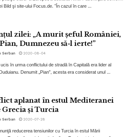
ei Bild şi site-ului Focus.de. "În cazul în care ...
țul zilei: „A murit șeful României,
Pian, Dumnezeu să-l ierte!”
n Serban
2020-08-04
ucis în urma conflictului de stradă în Capitală era lider al
 Duduianu. Denumit „Pian”, acesta era considerat unul ...
lict aplanat în estul Mediteranei
e Grecia și Turcia
n Serban
2020-07-28
nunţă reducerea tensiunilor cu Turcia în estul Mării