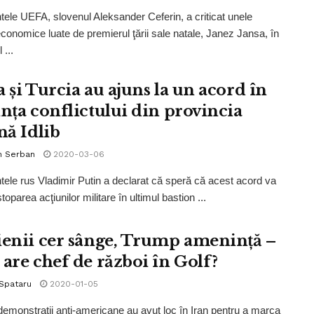
tele UEFA, slovenul Aleksander Ceferin, a criticat unele
conomice luate de premierul ţării sale natale, Janez Jansa, în
 ...
a și Turcia au ajuns la un acord în
ința conflictului din provincia
nă Idlib
n Serban
2020-03-06
tele rus Vladimir Putin a declarat că speră că acest acord va
toparea acţiunilor militare în ultimul bastion ...
ienii cer sânge, Trump amenință –
 are chef de război în Golf?
 Spataru
2020-01-05
emonstrații anti-americane au avut loc în Iran pentru a marca