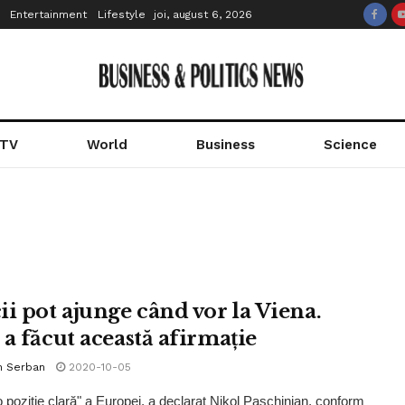
Entertainment
Lifestyle
joi, august 6, 2026
 TV
World
Business
Science
ii pot ajunge când vor la Viena.
 a făcut această afirmație
n Serban
2020-10-05
o poziţie clară" a Europei, a declarat Nikol Paschinjan, conform