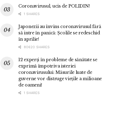
Coronavirusul, ucis de POLIDIN!
1 SHARES
Japonezii au învins coronavirusul fără
să intre în panică: Școlile se redeschid
în aprilie!
80620 SHARES
12 experți în probleme de sănătate se
exprimă împotriva isteriei
coronavirusului: Măsurile luate de
guverne vor distruge viețile a milioane
de oameni!
1 SHARES