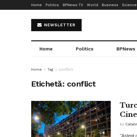
Home
Politics
BPNews TV
World
Business
Science
NEWSLETTER
Home
Politics
BPNews
Home
Tag
conflict
Etichetă:
conflict
Turc
Cine
by
Catali
"Aştept 