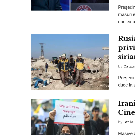
Preşedin
măsuri e
contextul
Rusi
priv
siria
by
Catali
Preşedin
duce la s
Iran
Cine
by
Stela
Masive d