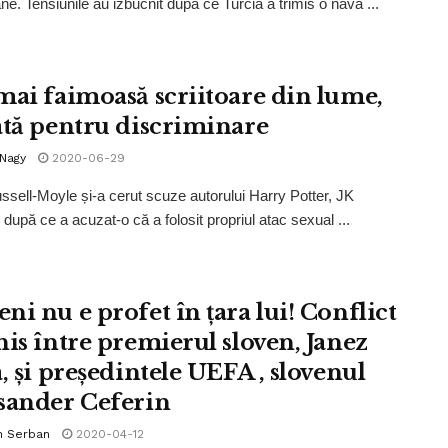
ne. Tensiunile au izbucnit după ce Turcia a trimis o navă ...
mai faimoasă scriitoare din lume,
ată pentru discriminare
 Nagy
2020-06-29
ssell-Moyle și-a cerut scuze autorului Harry Potter, JK
 după ce a acuzat-o că a folosit propriul atac sexual ...
ni nu e profet în țara lui! Conflict
his între premierul sloven, Janez
, și președintele UEFA , slovenul
sander Ceferin
n Serban
2020-04-12