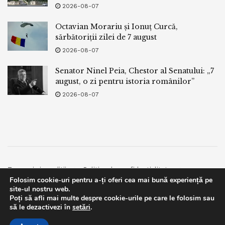
2026-08-07
Octavian Morariu și Ionuț Curcă,
sărbătoriții zilei de 7 august
2026-08-07
Senator Ninel Peia, Chestor al Senatului: „7
august, o zi pentru istoria românilor”
2026-08-07
Termeni si conditii
Politica de confidentialitate
Folosim cookie-uri pentru a-ți oferi cea mai bună experiență pe
Facebook
Contact
site-ul nostru web.
Poți să afli mai multe despre cookie-urile pe care le folosim sau
© 2019
bpnews
- Business & Politics News
bpnews
.
This website uses GDPR cookies. By continuing to use this
să le dezactivezi în
setări
.
website you are giving consent to cookies being used. Visit our