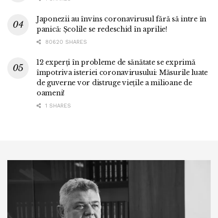
Japonezii au învins coronavirusul fără să intre în
panică: Școlile se redeschid în aprilie!
80620 SHARES
12 experți în probleme de sănătate se exprimă
împotriva isteriei coronavirusului: Măsurile luate
de guverne vor distruge viețile a milioane de
oameni!
1 SHARES