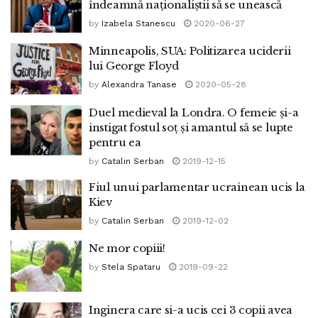
îndeamnă naționaliștii să se unească
by
Izabela Stanescu
2020-06-27
Minneapolis, SUA: Politizarea uciderii
lui George Floyd
by
Alexandra Tanase
2020-05-28
Duel medieval la Londra. O femeie și-a
instigat fostul soț și amantul să se lupte
pentru ea
by
Catalin Serban
2019-12-15
Fiul unui parlamentar ucrainean ucis la
Kiev
by
Catalin Serban
2019-12-02
Ne mor copiii!
by
Stela Spataru
2019-09-22
Inginera care si-a ucis cei 3 copii avea