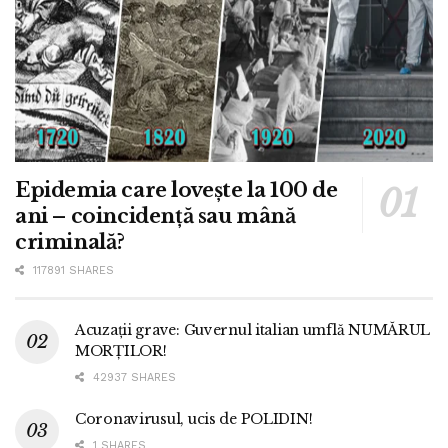
Epidemia care lovește la 100 de
ani – coincidență sau mână
criminală?
117891 SHARES
Acuzații grave: Guvernul italian umflă NUMĂRUL
MORȚILOR!
42937 SHARES
Coronavirusul, ucis de POLIDIN!
1 SHARES