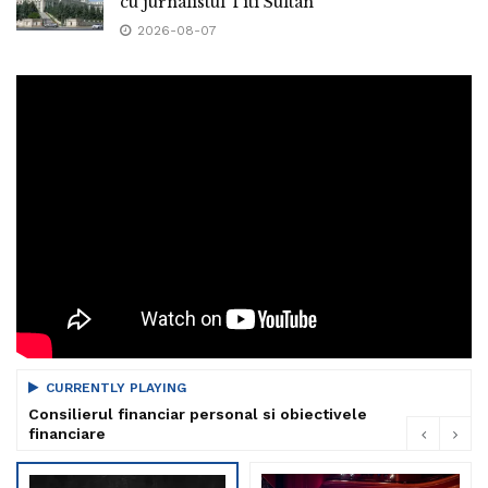
cu jurnalistul Titi Sultan
2026-08-07
CURRENTLY PLAYING
Consilierul financiar personal si obiectivele
financiare