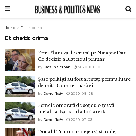
Home
Tag
crima
Etichetă:
crima
Firea îl acuză de crimă pe Nicușor Dan.
Ce decizie a luat noul primar
by
Catalin Serban
2020-09-30
Șase polițiști au fost arestați pentru luare
de mită. Cum se apără ei
by
David Nagy
2020-08-08
Femeie omorâtă de soț cu o țeavă
metalică. Bărbatul a fost arestat.
by
David Nagy
2020-07-03
Donald Trump protejează statuile,