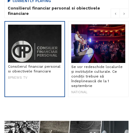
CURRENTLY PLAYING
Consilierul financiar personal si obiectivele
financiare
Consilierul financiar personal
Se vor redeschide localurile
si obiectivele financiare
și instituțiile culturale. Ce
condiții trebuie să
BPNEWS TV
îndeplinească de la 1
septembrie
NATIONAL