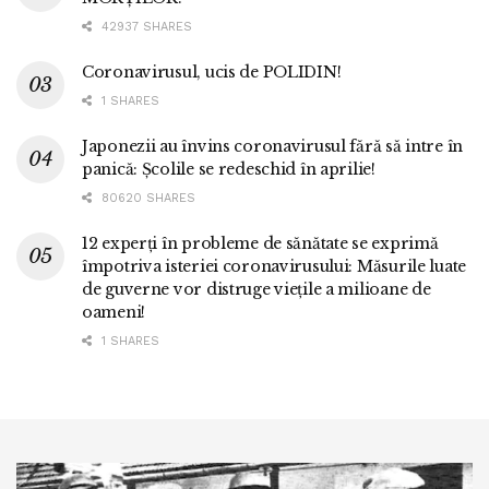
42937 SHARES
Coronavirusul, ucis de POLIDIN!
1 SHARES
Japonezii au învins coronavirusul fără să intre în
panică: Școlile se redeschid în aprilie!
80620 SHARES
12 experți în probleme de sănătate se exprimă
împotriva isteriei coronavirusului: Măsurile luate
de guverne vor distruge viețile a milioane de
oameni!
1 SHARES