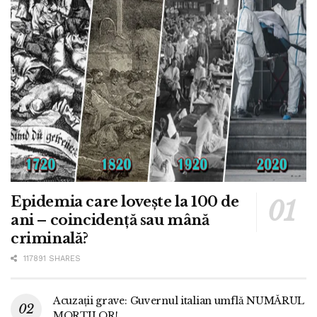
Epidemia care lovește la 100 de
ani – coincidență sau mână
criminală?
117891 SHARES
Acuzații grave: Guvernul italian umflă NUMĂRUL
MORȚILOR!