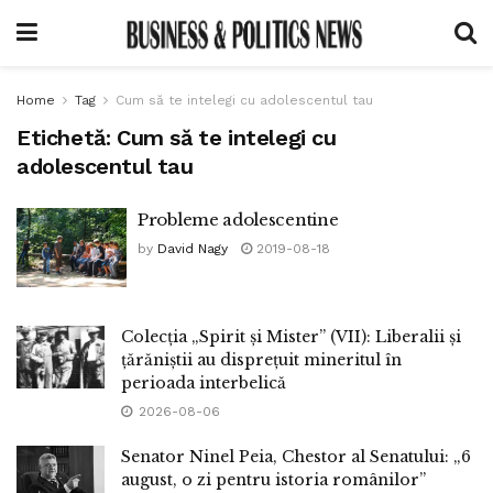
Home
Tag
Cum să te intelegi cu adolescentul tau
Etichetă:
Cum să te intelegi cu
adolescentul tau
Probleme adolescentine
by
David Nagy
2019-08-18
Colecția „Spirit și Mister” (VII): Liberalii și
țărăniștii au disprețuit mineritul în
perioada interbelică
2026-08-06
Senator Ninel Peia, Chestor al Senatului: „6
august, o zi pentru istoria românilor”