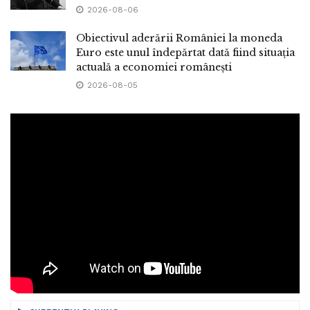
2026-08-06
Obiectivul aderării României la moneda
Euro este unul îndepărtat dată fiind situația
actuală a economiei românești
2026-08-05