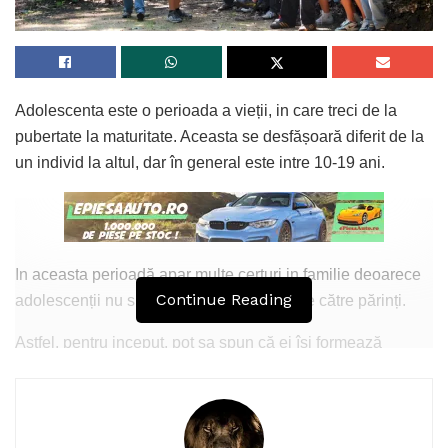
Adolescenta este o perioada a vieții, in care treci de la
pubertate la maturitate. Aceasta se desfășoară diferit de la
un individ la altul, dar în general este intre 10-19 ani.
In aceasta perioadă apar multe certuri in familie deoarece
Continue Reading
adolescenții nu sunt înțeleși in totalitate de către părinți.
Astfel, pentru inceput, pot sa spun că ei își formează
diverse idei, noi stiluri vestimentare, sau doresc sa
manance doar anumite alimente, însă, la maturitate ei vor
avea propriul mod de viață, care nu se va mai schimba.