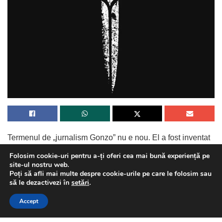
Termenul de „jurnalism Gonzo” nu e nou. El a fost inventat
în anii ‘70 de jurnalistul american Hunter S. Thomspon
Folosim cookie-uri pentru a-ți oferi cea mai bună experiență pe
(autorul cărtii
„Fear and Loathing in Las Vegas”
) și e
site-ul nostru web.
Poți să afli mai multe despre cookie-urile pe care le folosim sau
practicat și astăzi de din ce în ce mai mulți
oameni.
This website uses GDPR cookies. By continuing to use this
să le dezactivezi în
setări
.
website you are giving consent to cookies being used. Visit our
Accept
Privacy and Cookie Policy
.
I Agree