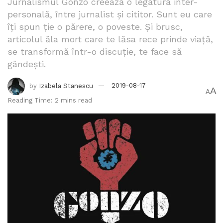
Jurnalismul Gonzo creează o legătură inter-
personală, între jurnalist și cititor. Sunt eu care
îți spun ție o părere, o poveste. Și brusc,
articolul ăla mort care te lăsa rece prinde viață,
se transformă într-o discuție, te face să
gândești.
by
Izabela Stanescu
2019-08-17
A
A
Reading Time: 2 mins read