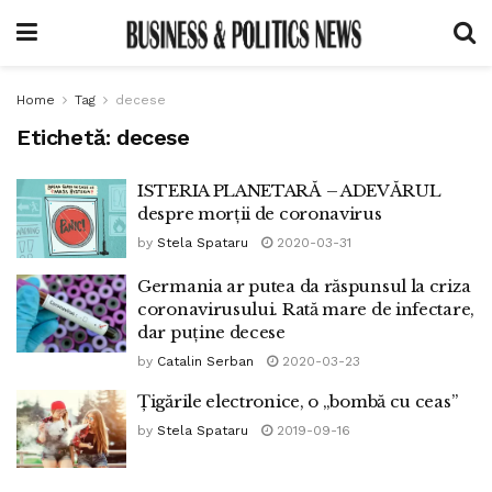
Home
Tag
decese
Etichetă:
decese
ISTERIA PLANETARĂ – ADEVĂRUL
despre morții de coronavirus
by
Stela Spataru
2020-03-31
Germania ar putea da răspunsul la criza
coronavirusului. Rată mare de infectare,
dar puține decese
by
Catalin Serban
2020-03-23
Țigările electronice, o „bombă cu ceas”
by
Stela Spataru
2019-09-16