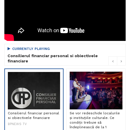
CURRENTLY PLAYING
Consilierul financiar personal si obiectivele
financiare
Consilierul financiar personal
Se vor redeschide localurile
si obiectivele financiare
și instituțiile culturale. Ce
condiții trebuie să
BPNEWS TV
îndeplinească de la 1