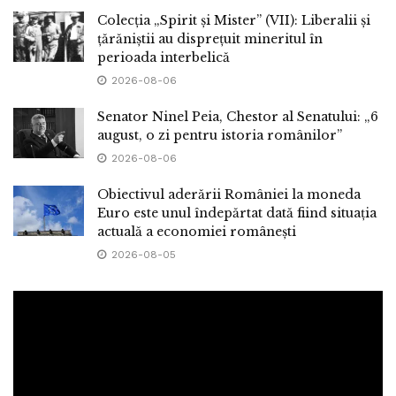
Colecția „Spirit și Mister” (VII): Liberalii și
țărăniștii au disprețuit mineritul în
perioada interbelică
2026-08-06
Senator Ninel Peia, Chestor al Senatului: „6
august, o zi pentru istoria românilor”
2026-08-06
Obiectivul aderării României la moneda
Euro este unul îndepărtat dată fiind situația
actuală a economiei românești
2026-08-05