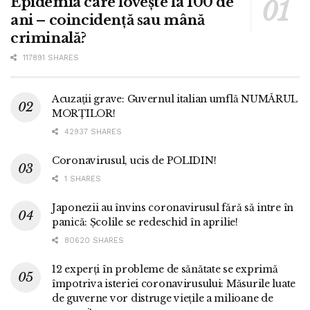
Epidemia care lovește la 100 de
ani – coincidență sau mână
criminală?
117891 SHARES
Acuzații grave: Guvernul italian umflă NUMĂRUL
MORȚILOR!
42937 SHARES
Coronavirusul, ucis de POLIDIN!
1 SHARES
Japonezii au învins coronavirusul fără să intre în
panică: Școlile se redeschid în aprilie!
80620 SHARES
12 experți în probleme de sănătate se exprimă
împotriva isteriei coronavirusului: Măsurile luate
de guverne vor distruge viețile a milioane de