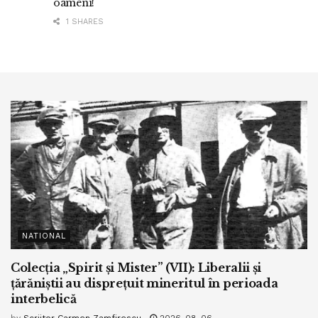
oameni!
1 SHARES
NATIONAL
Colecția „Spirit și Mister” (VII): Liberalii și
țărăniștii au disprețuit mineritul în perioada
interbelică
by
Scriitor Carmen Zamfirescu
2026-08-06