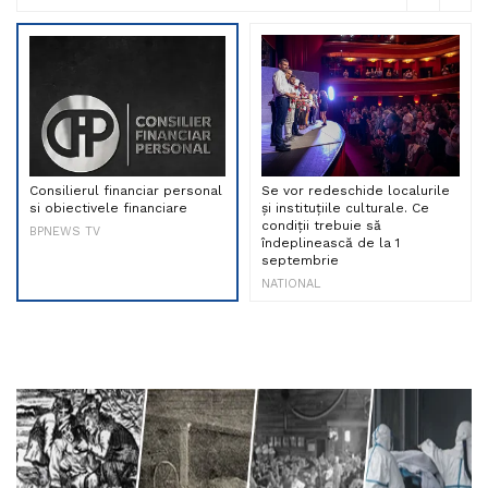
Consilierul financiar personal
Se vor redeschide localurile
si obiectivele financiare
și instituțiile culturale. Ce
condiții trebuie să
BPNEWS TV
îndeplinească de la 1
septembrie
NATIONAL