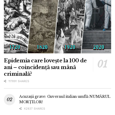
Epidemia care lovește la 100 de
ani – coincidență sau mână
criminală?
117891 SHARES
Acuzații grave: Guvernul italian umflă NUMĂRUL
MORȚILOR!
42937 SHARES