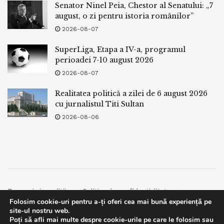
Senator Ninel Peia, Chestor al Senatului: „7
august, o zi pentru istoria românilor”
2026-08-07
SuperLiga, Etapa a IV-a, programul
perioadei 7-10 august 2026
2026-08-07
Realitatea politică a zilei de 6 august 2026
cu jurnalistul Titi Sultan
2026-08-06
Termeni si conditii
Politica de confidentialitate
Folosim cookie-uri pentru a-ți oferi cea mai bună experiență pe
Facebook
Contact
site-ul nostru web.
Poți să afli mai multe despre cookie-urile pe care le folosim sau
© 2019
bpnews
- Business & Politics News
bpnews
.