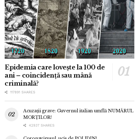
Epidemia care lovește la 100 de
ani – coincidență sau mână
criminală?
117891 SHARES
Acuzații grave: Guvernul italian umflă NUMĂRUL
MORȚILOR!
42937 SHARES
Coronavirusul, ucis de POLIDIN!