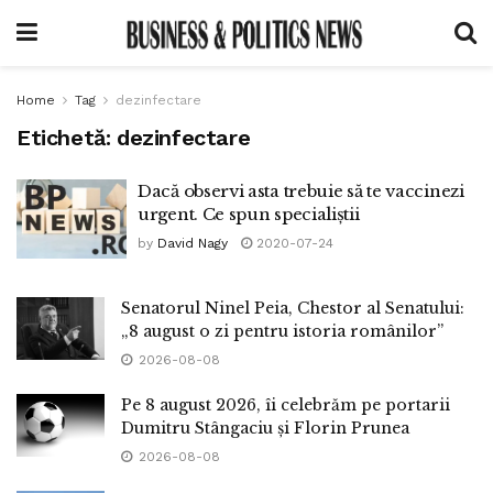
Home
Tag
dezinfectare
Etichetă:
dezinfectare
Dacă observi asta trebuie să te vaccinezi
urgent. Ce spun specialiștii
by
David Nagy
2020-07-24
Senatorul Ninel Peia, Chestor al Senatului:
„8 august o zi pentru istoria românilor”
2026-08-08
Pe 8 august 2026, îi celebrăm pe portarii
Dumitru Stângaciu și Florin Prunea
2026-08-08