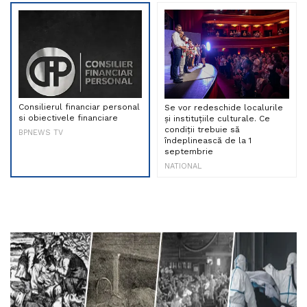
Consilierul financiar personal
Se vor redeschide localurile
si obiectivele financiare
și instituțiile culturale. Ce
condiții trebuie să
BPNEWS TV
îndeplinească de la 1
septembrie
NATIONAL