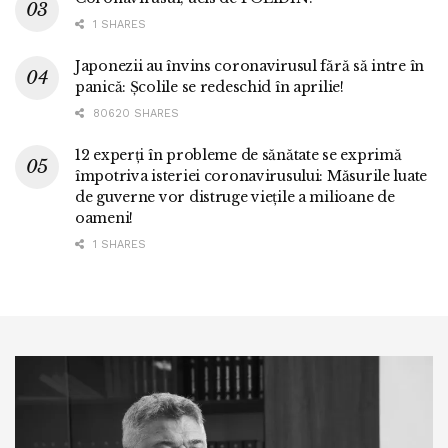
1 SHARES
Japonezii au învins coronavirusul fără să intre în
panică: Școlile se redeschid în aprilie!
80620 SHARES
12 experți în probleme de sănătate se exprimă
împotriva isteriei coronavirusului: Măsurile luate
de guverne vor distruge viețile a milioane de
oameni!
1 SHARES