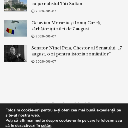
cu jurnalistul Titi Sultan
2026-08-07
Octavian Morariu și Ionuț Curcă,
sărbătoriții zilei de 7 august
2026-08-07
Senator Ninel Peia, Chestor al Senatului: „7
august, o zi pentru istoria românilor”
2026-08-07
Termeni si conditii
Politica de confidentialitate
Folosim cookie-uri pentru a-ți oferi cea mai bună experiență pe
Facebook
Contact
site-ul nostru web.
Poți să afli mai multe despre cookie-urile pe care le folosim sau
© 2019
bpnews
- Business & Politics News
bpnews
.
This website uses GDPR cookies. By continuing to use this
să le dezactivezi în
setări
.