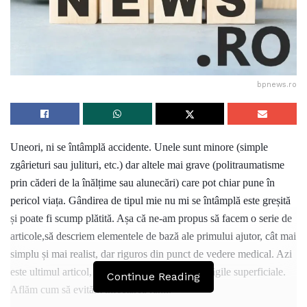
bpnews.ro
Uneori, ni se întâmplă accidente. Unele sunt minore (simple
zgârieturi sau julituri, etc.) dar altele mai grave (politraumatisme
prin căderi de la înălțime sau alunecări) care pot chiar pune în
pericol viața. Gândirea de tipul mie nu mi se întâmplă este greșită
și poate fi scump plătită. Așa că ne-am propus să facem o serie de
articole,să descriem elementele de bază ale primului ajutor, cât mai
simplu și mai realist, dar riguros din punct de vedere medical. Azi
este ultimul articol, ce conchide seria despre plăgile superficiale.
Continue Reading
Aflăm cum să evităm infectarea rănii.