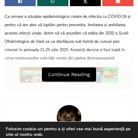
Ca urmare a situației epidemiologice create de infecția cu COVID-19 și
pentru că am ales să luptăm pentru prevenția, limitarea și anihilarea
acestei infecții virale, dorim să vă anunțăm că ediția din 2020 a Școlii
Oftalmologice de Vară se va desfășura sub formă de cursuri prin
internet în perioada 21-25 iulie 2020. Această decizie a fost luată în
urma numeroaselor solicitări venite din partea dumneavoastră.
Continue Reading
Vă promitem, ca în fiecare an, că vom construi împreună un program cu
lucrări de real folos în activitatea dumneavoastră zilnică, demn de o
manifestare complexă şi de referinţă, ce integrează afecţiunile
oftalmologice în patologia generală umană.
Folosim cookie-uri pentru a-ți oferi cea mai bună experiență pe
Clinica II Oftalmologie – Spitalul Clinic de Urgență „Prof. Dr. N. Oblu”
site-ul nostru web.
David Nagy