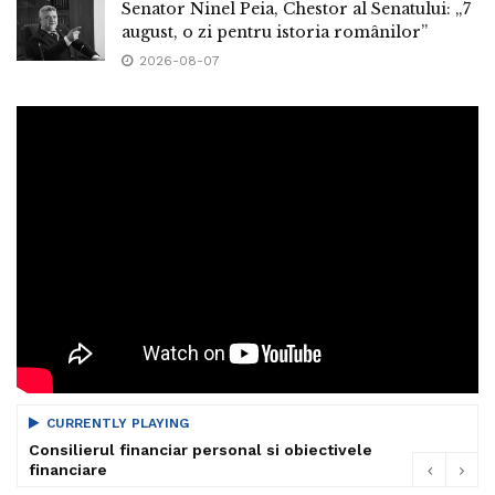
Senator Ninel Peia, Chestor al Senatului: „7
august, o zi pentru istoria românilor”
2026-08-07
CURRENTLY PLAYING
Consilierul financiar personal si obiectivele
financiare