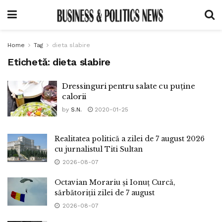
Home
Tag
dieta slabire
Etichetă:
dieta slabire
Dressinguri pentru salate cu puține
calorii
by
S.N.
2020-01-25
Realitatea politică a zilei de 7 august 2026
cu jurnalistul Titi Sultan
2026-08-07
Octavian Morariu și Ionuț Curcă,
sărbătoriții zilei de 7 august
2026-08-07