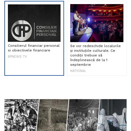
Consilierul financiar personal
Se vor redeschide localurile
si obiectivele financiare
și instituțiile culturale. Ce
condiții trebuie să
BPNEWS TV
îndeplinească de la 1
septembrie
NATIONAL