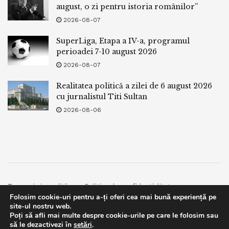
august, o zi pentru istoria românilor”
2026-08-07
SuperLiga, Etapa a IV-a, programul
perioadei 7-10 august 2026
2026-08-07
Realitatea politică a zilei de 6 august 2026
cu jurnalistul Titi Sultan
2026-08-06
Termeni si conditii
Politica de confidentialitate
Folosim cookie-uri pentru a-ți oferi cea mai bună experiență pe
Facebook
Contact
site-ul nostru web.
Poți să afli mai multe despre cookie-urile pe care le folosim sau
© 2019
bpnews
- Business & Politics News
bpnews
.
This website uses GDPR cookies. By continuing to use this
să le dezactivezi în
setări
.