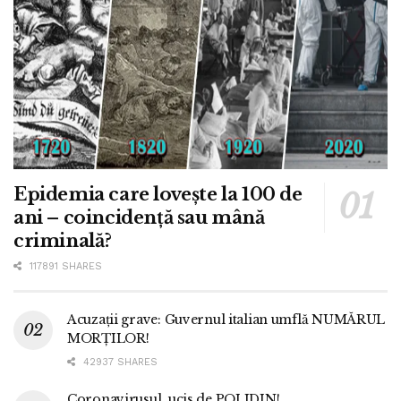
Epidemia care lovește la 100 de
ani – coincidență sau mână
criminală?
117891 SHARES
Acuzații grave: Guvernul italian umflă NUMĂRUL
MORȚILOR!
42937 SHARES
Coronavirusul, ucis de POLIDIN!