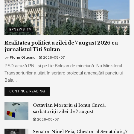
BPNEWS TV
Realitatea politică a zilei de 7 august 2026 cu
jurnalistul Titi Sultan
by
Florin Olteanu
2026-08-07
PSD acuză PNL și pe Ilie Bolojan de minciună. Nu Ministerul
Transporturilor a uitat în sertare proiectul amenajării punctului
Bala...
CONTINUE READING
Octavian Morariu și Ionuț Curcă,
sărbătoriții zilei de 7 august
2026-08-07
Senator Ninel Peia, Chestor al Senatului: „7