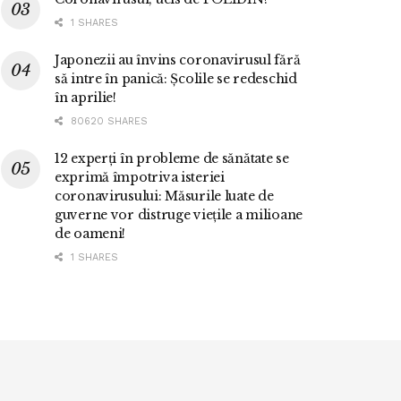
1 SHARES
Japonezii au învins coronavirusul fără
să intre în panică: Școlile se redeschid
în aprilie!
80620 SHARES
12 experți în probleme de sănătate se
exprimă împotriva isteriei
coronavirusului: Măsurile luate de
guverne vor distruge viețile a milioane
de oameni!
1 SHARES