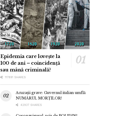
Epidemia care lovește la
100 de ani – coincidență
sau mână criminală?
117891 SHARES
Acuzații grave: Guvernul italian umflă
NUMĂRUL MORȚILOR!
42937 SHARES
Coronavirusul, ucis de POLIDIN!