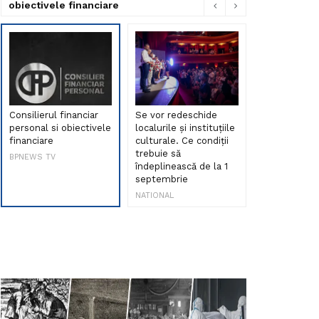
obiectivele financiare
Consilierul financiar
Se vor redeschide
Debut de sen
personal si obiectivele
localurile și instituțiile
muzica româ
financiare
culturale. Ce condiții
Maria Peia r
trebuie să
Internetul la
BPNEWS TV
îndeplinească de la 1
ani!
septembrie
NATIONAL
NATIONAL