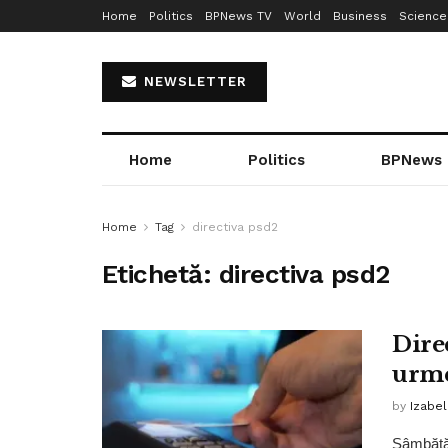
Home
Politics
BPNews TV
World
Business
Science
NEWSLETTER
Home
Politics
BPNews
Home
Tag
directiva psd2
Etichetă:
directiva psd2
Dire
urme
by
Izabe
Sâmbătă,