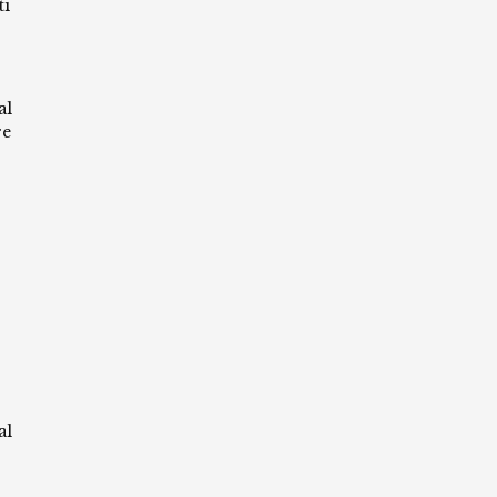
ti
al
re
al