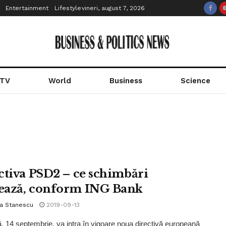
Entertainment
Lifestyle
vineri, august 7, 2026
 TV
World
Business
Science
ctiva PSD2 – ce schimbări
ază, conform ING Bank
la Stanescu
2019-09-13
 14 septembrie, va intra în vigoare noua directivă europeană