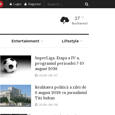
Login
Register
27
°C
Bucharest
Entertainment
Lifestyle
SuperLiga, Etapa a IV-a,
programul perioadei 7-10
august 2026
2026-08-07
Realitatea politică a zilei de
6 august 2026 cu jurnalistul
Titi Sultan
2026-08-06