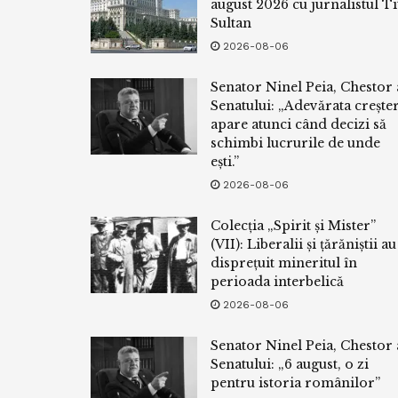
august 2026 cu jurnalistul Ti
Sultan
2026-08-06
Senator Ninel Peia, Chestor 
Senatului: „Adevărata crește
apare atunci când decizi să
schimbi lucrurile de unde
ești.”
2026-08-06
Colecția „Spirit și Mister”
(VII): Liberalii și țărăniștii au
disprețuit mineritul în
perioada interbelică
2026-08-06
Senator Ninel Peia, Chestor 
Senatului: „6 august, o zi
pentru istoria românilor”