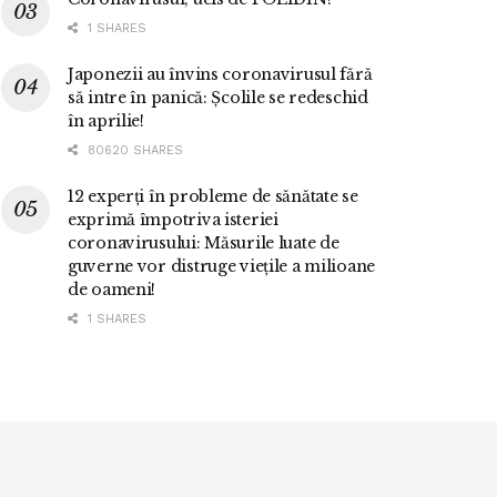
1 SHARES
Japonezii au învins coronavirusul fără
să intre în panică: Școlile se redeschid
în aprilie!
80620 SHARES
12 experți în probleme de sănătate se
exprimă împotriva isteriei
coronavirusului: Măsurile luate de
guverne vor distruge viețile a milioane
de oameni!
1 SHARES