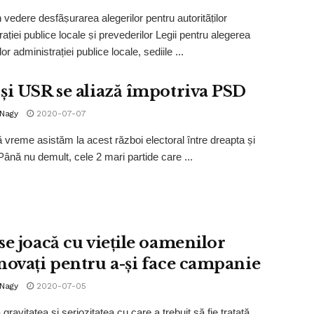
 vedere desfãṣurarea alegerilor pentru autoritãṭilor
aṭiei publice locale ṣi prevederilor Legii pentru alegerea
ilor administrației publice locale, sediile ...
și USR se aliază împotriva PSD
 Nagy
2020-07-07
 vreme asistăm la acest război electoral între dreapta și
Până nu demult, cele 2 mari partide care ...
se joacă cu viețile oamenilor
novați pentru a-și face campanie
 Nagy
2020-07-05
gravitatea și seriozitatea cu care a trebuit să fie tratată,