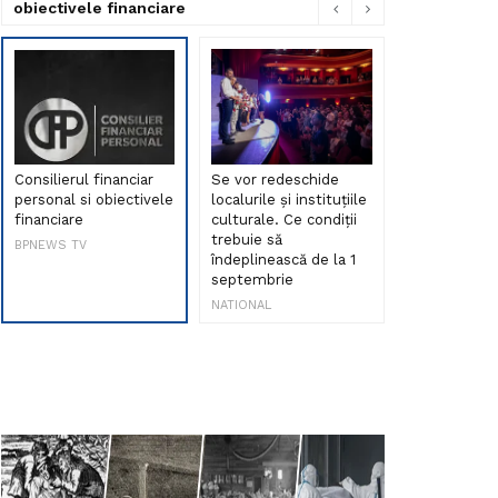
obiectivele financiare
Consilierul financiar
Se vor redeschide
Debut de sen
personal si obiectivele
localurile și instituțiile
muzica româ
financiare
culturale. Ce condiții
Maria Peia r
trebuie să
Internetul la
BPNEWS TV
îndeplinească de la 1
ani!
septembrie
NATIONAL
NATIONAL