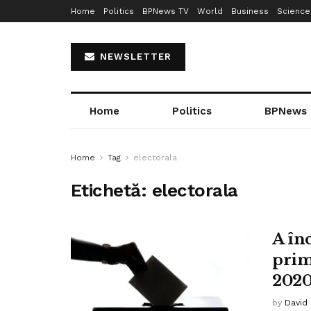
Home
Politics
BPNews TV
World
Business
Science
NEWSLETTER
Home
Politics
BPNews
Home
Tag
electorala
Etichetă:
electorala
A în
prim
202
by
David