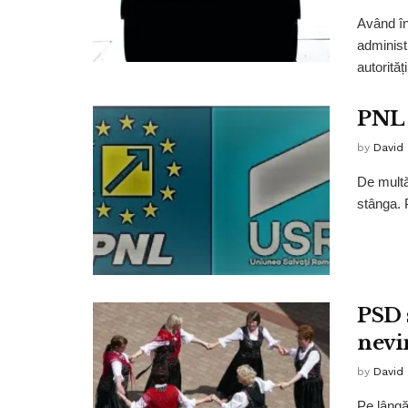
Având în
administr
autorităț
PNL 
by
David
De multă
stânga. 
PSD 
nevi
by
David
Pe lângă 