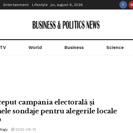
Entertainment
Lifestyle
joi, august 6, 2026
 TV
World
Business
Science
ceput campania electorală și
ele sondaje pentru alegerile locale
0
 Nagy
2020-08-13