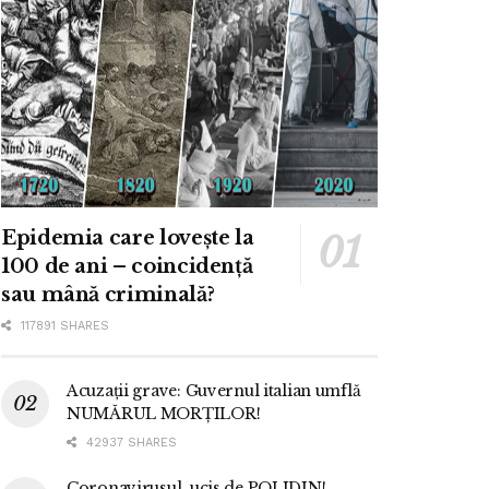
Epidemia care lovește la
100 de ani – coincidență
sau mână criminală?
117891 SHARES
Acuzații grave: Guvernul italian umflă
NUMĂRUL MORȚILOR!
42937 SHARES
Coronavirusul, ucis de POLIDIN!