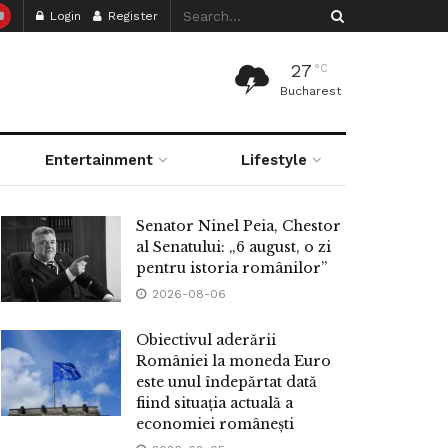
Login
Register
27
°C
Bucharest
Entertainment
Lifestyle
Senator Ninel Peia, Chestor
al Senatului: „6 august, o zi
pentru istoria românilor”
2026-08-06
Obiectivul aderării
României la moneda Euro
este unul îndepărtat dată
fiind situația actuală a
economiei românești