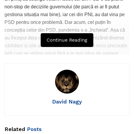
non-stop de deciziile guvernului (de parcă ei ar fi putut
gestiona situația mai bine), iar cei din PNL au dat vina pe
PSD pentru orice problemă. Dar acum, cel puțin în
concepția celor din PSD, pandemia s-a „încheiat”. Așa că
au început deja campania electorală, organizând diverse
Continue Reading
sărbători și zile ale comunelor, evident fără nicio precauție.
Iată cum se strâng voturi fără a le mai păsa de oameni.
Au avut loc cu câteva zile în urmă Zilele Comunei
Voineasa, județul Vâlcea. Deși organizatorii făcut inițial un
David Nagy
set de reguli, iar distanțarea socială a fost obligatorie,
lumea nu prea le-a respectat. Înghesuiala la mici și la
„spectacolul” oferit de primărie au fost scuzele pentru care
măsurile de protecție au fost date la o parte, iar autoritățile
Related
Posts
de față nu au făcut nimic în această privință. Iar în tot acest