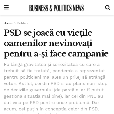
Home
Politics
PSD se joacă cu viețile
oamenilor nevinovați
pentru a-și face campanie
Pe lângă gravitatea și seriozitatea cu care a
trebuit să fie tratată, pandemia a reprezentat
pentru politicieni mai ales un prilej să strângă
voturi. Astfel, cei din PSD s-au plâns non-stop
de deciziile guvernului (de parcă ei ar fi putut
gestiona situația mai bine), iar cei din PNL au
dat vina pe PSD pentru orice problemă. Dar
acum, cel puțin în concepția celor din PSD,