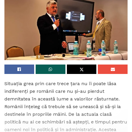
Situația grea prin care trece țara nu îi poate lăsa
indiferenți pe românii care nu și-au pierdut
demnitatea în această lume a valorilor răsturnate.
Românii înțeleg că trebuie să se unească și să-și ia
destinele în propriile mâini. De la actuala clasă
politică nu ai ce schimbări să aștepți, e timpul pentru
oameni noi în politică și în administrație. Acestea