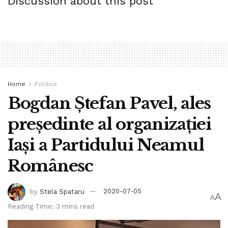
Discussion about this post
Home
Politics
Bogdan Ștefan Pavel, ales
președinte al organizației
Iași a Partidului Neamul
Românesc
by
Stela Spataru
2020-07-05
A
A
Reading Time: 3 mins read