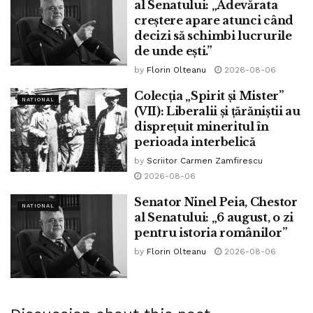
al Senatului: „Adevărata
alegeri. Iar asta este de neiertat.
creștere apare atunci când
decizi să schimbi lucrurile
Tags:
alegeri
bpnews
campanie
comuna
comune
de unde ești.”
consiliu
coronavirus
COVID 19
dans
by
Florin Olteanu
2026-08-06
David Budicastro
democrat
distantare
electorala
Colecția „Spirit și Mister”
hora
jandarmi
liberal
local
masuri
muzica
NATIONAL
(VII): Liberalii și țărăniștii au
national
pandemie
parlamentare
partid
pnl
disprețuit mineritul în
politica
primar
primarie
protectie
psd
perioada interbelică
romania
social
sociala
spectacole
stiri
vot
by
Scriitor Carmen Zamfirescu
2026-08-06
zile
Senator Ninel Peia, Chestor
NATIONAL
al Senatului: „6 august, o zi
pentru istoria românilor”
by
Florin Olteanu
2026-08-06