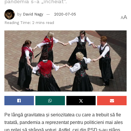
pandemia s-a „încheiat”.
by
David Nagy
2020-07-05
A
A
Reading Time: 2 mins read
Pe lângă gravitatea și seriozitatea cu care a trebuit să fie
tratată, pandemia a reprezentat pentru politicieni mai ales
un prilej să strângă voturi. Astfel, cei din PSD s-au plâns