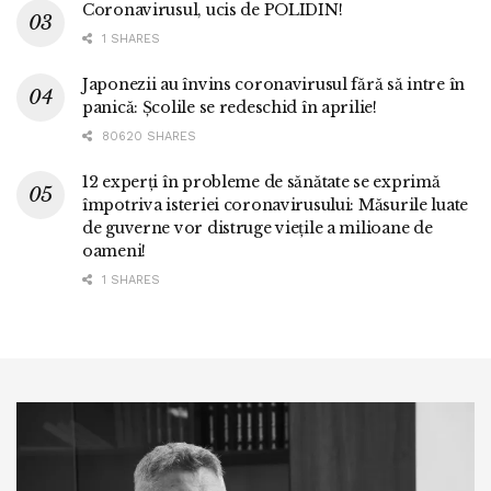
Coronavirusul, ucis de POLIDIN!
1 SHARES
Japonezii au învins coronavirusul fără să intre în
panică: Școlile se redeschid în aprilie!
80620 SHARES
12 experți în probleme de sănătate se exprimă
împotriva isteriei coronavirusului: Măsurile luate
de guverne vor distruge viețile a milioane de
oameni!
1 SHARES