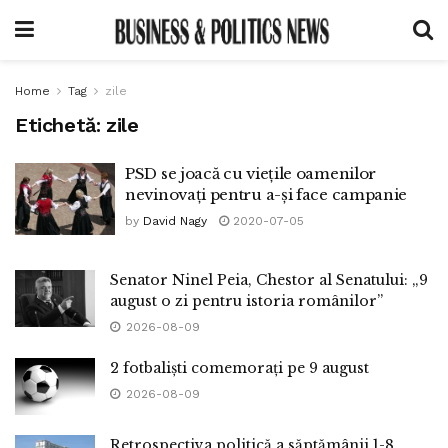
Home
Tag
zile
Etichetă:
zile
PSD se joacă cu viețile oamenilor
nevinovați pentru a-și face campanie
by
David Nagy
2020-07-05
Senator Ninel Peia, Chestor al Senatului: „9
august o zi pentru istoria românilor”
2026-08-09
2 fotbaliști comemorați pe 9 august
2026-08-09
Retrospectiva politică a săptămânii 1-8