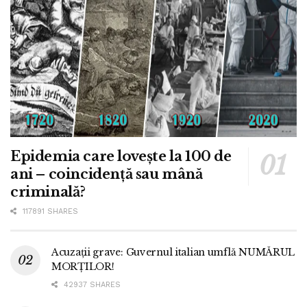
Epidemia care lovește la 100 de
ani – coincidență sau mână
criminală?
117891 SHARES
Acuzații grave: Guvernul italian umflă NUMĂRUL
MORȚILOR!
42937 SHARES