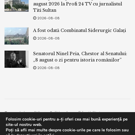
august 2026 la Profi 24 TV cu jurnalistul
Titi Sultan
2026-08-08
A fost odată Combinatul Siderurgic Galați
2026-08-08
Senatorul Ninel Peia, Chestor al Senatului:
„8 august o zi pentru istoria românilor”
2026-08-08
Termeni si conditii
Politica de confidentialitate
Folosim cookie-uri pentru a-ți oferi cea mai bună experiență pe
Facebook
Contact
site-ul nostru web.
Poți să afli mai multe despre cookie-urile pe care le folosim sau
© 2019
bpnews
- Business & Politics News
bpnews
.
This website uses GDPR cookies. By continuing to use this