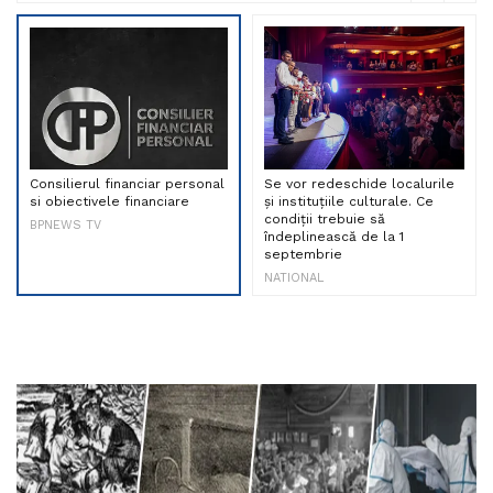
Consilierul financiar personal
Se vor redeschide localurile
si obiectivele financiare
și instituțiile culturale. Ce
condiții trebuie să
BPNEWS TV
îndeplinească de la 1
septembrie
NATIONAL