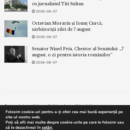
cu jurnalistul Titi Sultan
2026-08-07
Octavian Morariu și Ionuț Curcă,
sărbătoriții zilei de 7 august
2026-08-07
Senator Ninel Peia, Chestor al Senatului: „7
august, o zi pentru istoria românilor”
2026-08-07
Termeni si conditii
Politica de confidentialitate
Folosim cookie-uri pentru a-ți oferi cea mai bună experiență pe
Facebook
Contact
site-ul nostru web.
Poți să afli mai multe despre cookie-urile pe care le folosim sau
© 2019
bpnews
- Business & Politics News
bpnews
.
This website uses GDPR cookies. By continuing to use this
să le dezactivezi în
setări
.