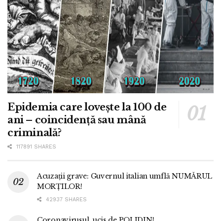
Epidemia care lovește la 100 de
ani – coincidență sau mână
criminală?
117891 SHARES
Acuzații grave: Guvernul italian umflă NUMĂRUL
MORȚILOR!
42937 SHARES
Coronavirusul, ucis de POLIDIN!