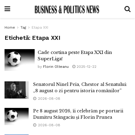
Home
Tag
Etapa XXI
Etichetă:
Etapa XXI
Cade cortina peste Etapa XXI din
SuperLiga!
by
Florin Olteanu
2025-12-22
Senatorul Ninel Peia, Chestor al Senatului:
„8 august o zi pentru istoria românilor”
2026-08-08
Pe 8 august 2026, îi celebrăm pe portarii
Dumitru Stângaciu și Florin Prunea
2026-08-08