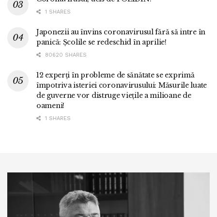
1 SHARES
Japonezii au învins coronavirusul fără să intre în
panică: Școlile se redeschid în aprilie!
80620 SHARES
12 experți în probleme de sănătate se exprimă
împotriva isteriei coronavirusului: Măsurile luate
de guverne vor distruge viețile a milioane de
oameni!
1 SHARES