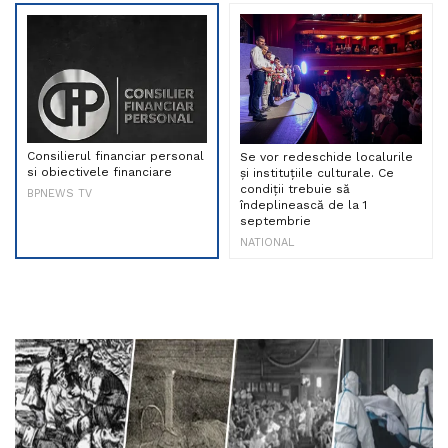
Consilierul financiar personal
Se vor redeschide localurile
si obiectivele financiare
și instituțiile culturale. Ce
condiții trebuie să
BPNEWS TV
îndeplinească de la 1
septembrie
NATIONAL