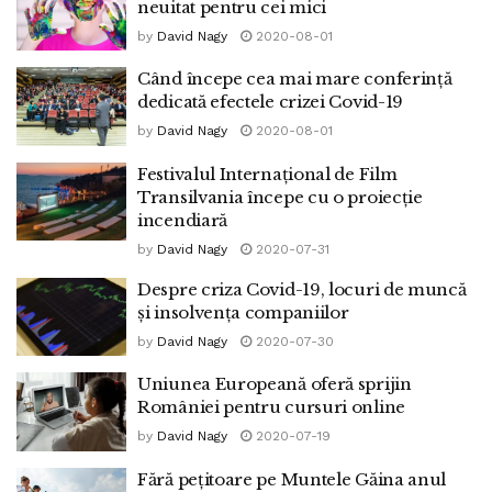
neuitat pentru cei mici
by
David Nagy
2020-08-01
Când începe cea mai mare conferință
dedicată efectele crizei Covid-19
by
David Nagy
2020-08-01
Festivalul Internațional de Film
Transilvania începe cu o proiecție
incendiară
by
David Nagy
2020-07-31
Despre criza Covid-19, locuri de muncă
și insolvența companiilor
by
David Nagy
2020-07-30
Uniunea Europeană oferă sprijin
României pentru cursuri online
by
David Nagy
2020-07-19
Fără pețitoare pe Muntele Găina anul