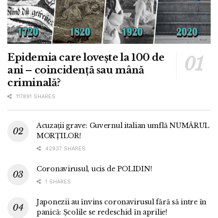
Epidemia care lovește la 100 de
ani – coincidență sau mână
criminală?
117891 SHARES
Acuzații grave: Guvernul italian umflă NUMĂRUL
MORȚILOR!
42937 SHARES
Coronavirusul, ucis de POLIDIN!
1 SHARES
Japonezii au învins coronavirusul fără să intre în
panică: Școlile se redeschid în aprilie!