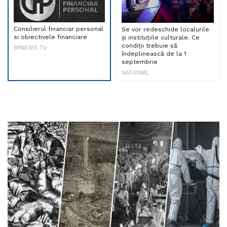
Consilierul financiar personal
Se vor redeschide localurile
si obiectivele financiare
și instituțiile culturale. Ce
condiții trebuie să
BPNEWS TV
îndeplinească de la 1
septembrie
NATIONAL