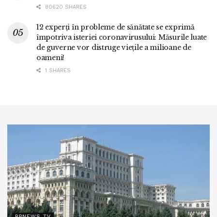
80620 SHARES
12 experți în probleme de sănătate se exprimă
împotriva isteriei coronavirusului: Măsurile luate
de guverne vor distruge viețile a milioane de
oameni!
1 SHARES
BPNEWS TV