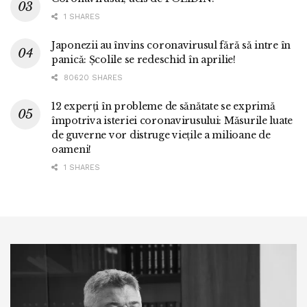
1 SHARES
Japonezii au învins coronavirusul fără să intre în
panică: Școlile se redeschid în aprilie!
80620 SHARES
12 experți în probleme de sănătate se exprimă
împotriva isteriei coronavirusului: Măsurile luate
de guverne vor distruge viețile a milioane de
oameni!
1 SHARES