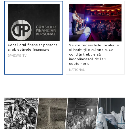
Consilierul financiar personal
Se vor redeschide localurile
si obiectivele financiare
și instituțiile culturale. Ce
condiții trebuie să
BPNEWS TV
îndeplinească de la 1
septembrie
NATIONAL