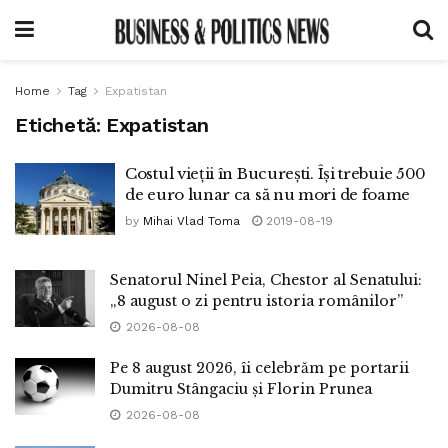
Home
Tag
Expatistan
Etichetă:
Expatistan
Costul vieții în București. Își trebuie 500
de euro lunar ca să nu mori de foame
by
Mihai Vlad Toma
2019-08-19
Senatorul Ninel Peia, Chestor al Senatului:
„8 august o zi pentru istoria românilor”
2026-08-08
Pe 8 august 2026, îi celebrăm pe portarii
Dumitru Stângaciu și Florin Prunea
2026-08-08