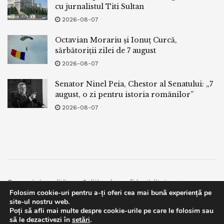
cu jurnalistul Titi Sultan
2026-08-07
Octavian Morariu și Ionuț Curcă,
sărbătoriții zilei de 7 august
2026-08-07
Senator Ninel Peia, Chestor al Senatului: „7
august, o zi pentru istoria românilor”
2026-08-07
Termeni si conditii
Politica de confidentialitate
Folosim cookie-uri pentru a-ți oferi cea mai bună experiență pe
Facebook
Contact
site-ul nostru web.
Poți să afli mai multe despre cookie-urile pe care le folosim sau
© 2019
bpnews
- Business & Politics News
bpnews
.
This website uses GDPR cookies. By continuing to use this
să le dezactivezi în
setări
.