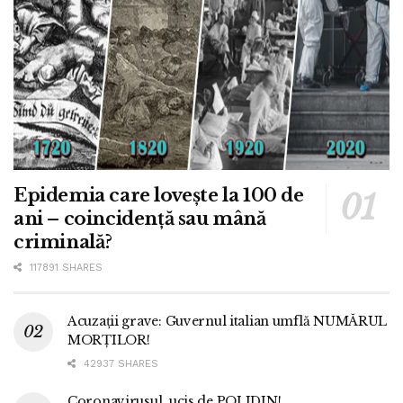
Epidemia care lovește la 100 de
ani – coincidență sau mână
criminală?
117891 SHARES
Acuzații grave: Guvernul italian umflă NUMĂRUL
MORȚILOR!
42937 SHARES
Coronavirusul, ucis de POLIDIN!