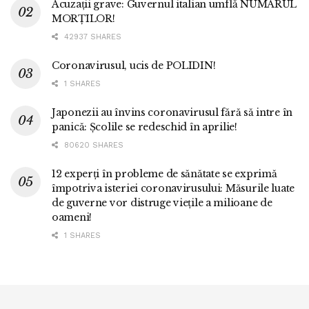
Acuzații grave: Guvernul italian umflă NUMĂRUL
MORȚILOR!
42937 SHARES
Coronavirusul, ucis de POLIDIN!
1 SHARES
Japonezii au învins coronavirusul fără să intre în
panică: Școlile se redeschid în aprilie!
80620 SHARES
12 experți în probleme de sănătate se exprimă
împotriva isteriei coronavirusului: Măsurile luate
de guverne vor distruge viețile a milioane de
oameni!
1 SHARES