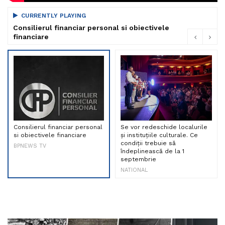
CURRENTLY PLAYING
Consilierul financiar personal si obiectivele
financiare
Consilierul financiar personal
Se vor redeschide localurile
si obiectivele financiare
și instituțiile culturale. Ce
condiții trebuie să
BPNEWS TV
îndeplinească de la 1
septembrie
NATIONAL