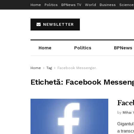
Home
Politics
BPNews TV
World
Business
Science
NEWSLETTER
Home
Politics
BPNews
Home
Tag
Facebook Messenger.
Etichetă:
Facebook Messeng
Face
by
Mihai
Gigantul
a transcr