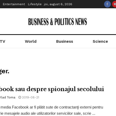
Entertainment
Lifestyle
joi, august 6, 2026
 TV
World
Business
Science
er.
book sau despre spionajul secolului
 Vlad Toma
2019-08-21
 media Facebook ar fi plătit sute de contractanţi externi pentru
ie mesajele audio ale utilizatorilor serviciilor sale, scrie ...