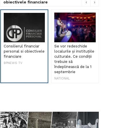
obiectivele financiare
Consilierul financiar
Se vor redeschide
Debut de sen
personal si obiectivele
localurile și instituțiile
muzica româ
financiare
culturale. Ce condiții
Maria Peia r
trebuie să
Internetul la
BPNEWS TV
îndeplinească de la 1
ani!
septembrie
NATIONAL
NATIONAL