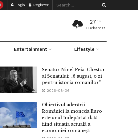
Login
Register
27
°C
Bucharest
Entertainment
Lifestyle
Senator Ninel Peia, Chestor
al Senatului: „6 august, o zi
pentru istoria românilor”
2026-08-06
Obiectivul aderării
României la moneda Euro
este unul îndepărtat dată
fiind situația actuală a
economiei românești