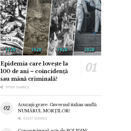
Epidemia care lovește la
100 de ani – coincidență
sau mână criminală?
117891 SHARES
Acuzații grave: Guvernul italian umflă
NUMĂRUL MORȚILOR!
42937 SHARES
Coronavirusul, ucis de POLIDIN!