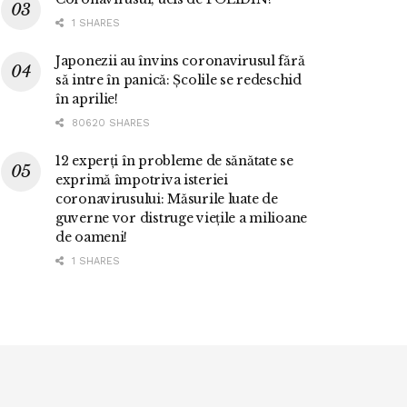
1 SHARES
Japonezii au învins coronavirusul fără
să intre în panică: Școlile se redeschid
în aprilie!
80620 SHARES
12 experți în probleme de sănătate se
exprimă împotriva isteriei
coronavirusului: Măsurile luate de
guverne vor distruge viețile a milioane
de oameni!
1 SHARES