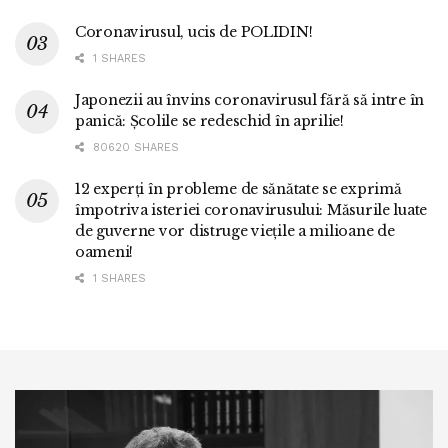
Coronavirusul, ucis de POLIDIN!
1 SHARES
Japonezii au învins coronavirusul fără să intre în
panică: Școlile se redeschid în aprilie!
80620 SHARES
12 experți în probleme de sănătate se exprimă
împotriva isteriei coronavirusului: Măsurile luate
de guverne vor distruge viețile a milioane de
oameni!
1 SHARES