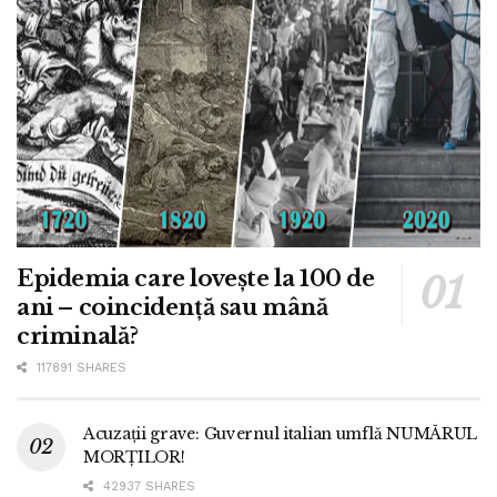
Epidemia care lovește la 100 de
ani – coincidență sau mână
criminală?
117891 SHARES
Acuzații grave: Guvernul italian umflă NUMĂRUL
MORȚILOR!
42937 SHARES