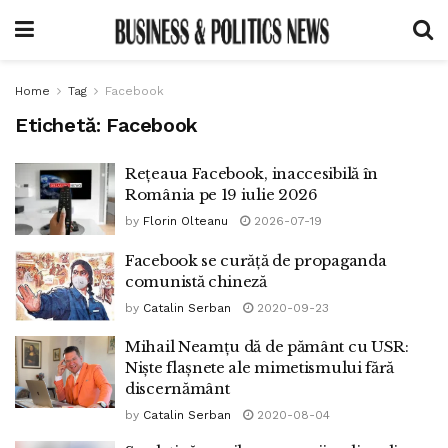
Home
Tag
Facebook
Etichetă:
Facebook
Rețeaua Facebook, inaccesibilă în
România pe 19 iulie 2026
by
Florin Olteanu
2026-07-19
Facebook se curăță de propaganda
comunistă chineză
by
Catalin Serban
2020-09-23
Mihail Neamțu dă de pământ cu USR:
Niște flașnete ale mimetismului fără
discernământ
by
Catalin Serban
2020-08-04