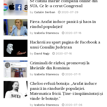
Se clatină marile companii online din
SUA. Ce le-a cerut Congresul
by
Catalin Serban
2020-07-29
Firea: Arafat induce panică și haos în
rândul populației!
by
Izabela Stanescu
2020-07-18
Hackerii au spart pagina de Facebook a
unui Consiliu Județean
by
David Nagy
2020-07-16
Criminali de război, promovați la
librăriile din România
by
Izabela Stanescu
2020-07-11
Cheloo refuză botnița: „Arafat induce
panică în rândurile populației.
Matematica fricii. Ține-i înspăimântați și
vinde-le botnițe.”
by
Izabela Stanescu
2020-07-06