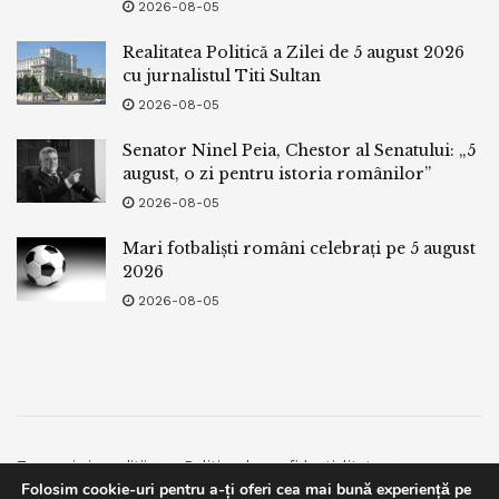
2026-08-05
Realitatea Politică a Zilei de 5 august 2026
cu jurnalistul Titi Sultan
2026-08-05
Senator Ninel Peia, Chestor al Senatului: „5
august, o zi pentru istoria românilor”
2026-08-05
Mari fotbaliști români celebrați pe 5 august
2026
2026-08-05
Termeni si conditii
Politica de confidentialitate
Folosim cookie-uri pentru a-ți oferi cea mai bună experiență pe
Facebook
Contact