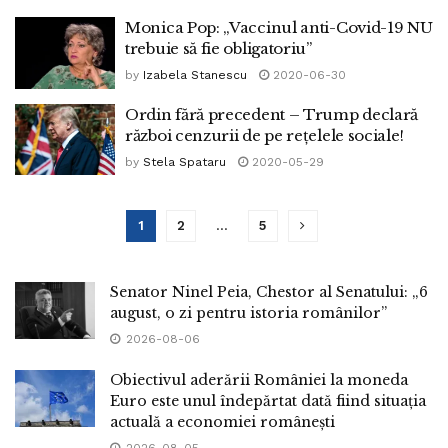
Monica Pop: „Vaccinul anti-Covid-19 NU
trebuie să fie obligatoriu”
by
Izabela Stanescu
2020-06-30
Ordin fără precedent – Trump declară
război cenzurii de pe rețelele sociale!
by
Stela Spataru
2020-05-29
1
2
…
5
Senator Ninel Peia, Chestor al Senatului: „6
august, o zi pentru istoria românilor”
2026-08-06
Obiectivul aderării României la moneda
Euro este unul îndepărtat dată fiind situația
actuală a economiei românești