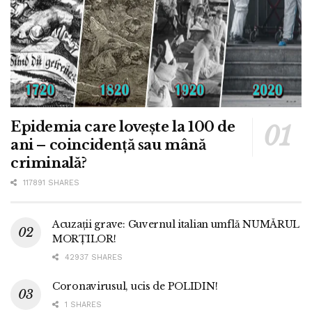
Epidemia care lovește la 100 de
ani – coincidență sau mână
criminală?
117891 SHARES
Acuzații grave: Guvernul italian umflă NUMĂRUL
MORȚILOR!
42937 SHARES
Coronavirusul, ucis de POLIDIN!
1 SHARES