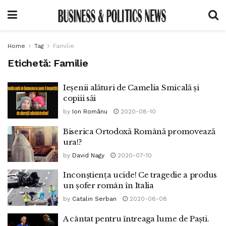
Home
Tag
Familie
Etichetă:
Familie
Ieșenii alături de Camelia Smicală și
copiii săi
by
Ion Românu
2020-08-10
Biserica Ortodoxă Română promovează
ura!?
by
David Nagy
2020-07-10
Inconștiența ucide! Ce tragedie a produs
un șofer român în Italia
by
Catalin Serban
2020-06-08
A cântat pentru întreaga lume de Paști.