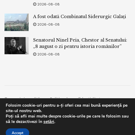
2026-08-08
A fost odată Combinatul Siderurgic Galați
2026-08-08
Senatorul Ninel Peia, Chestor al Senatului:
„8 august o zi pentru istoria românilor”
2026-08-08
Termeni si conditii
Politica de confidentialitate
Folosim cookie-uri pentru a-ți oferi cea mai bună experiență pe
Facebook
Contact
site-ul nostru web.
Poți să afli mai multe despre cookie-urile pe care le folosim sau
© 2019
bpnews
- Business & Politics News
bpnews
.
This website uses GDPR cookies. By continuing to use this
să le dezactivezi în
setări
.
website you are giving consent to cookies being used. Visit our
Accept