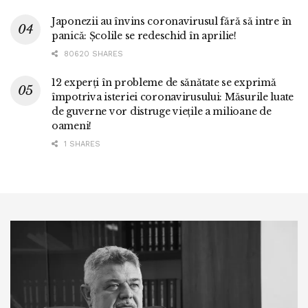
Japonezii au învins coronavirusul fără să intre în
panică: Școlile se redeschid în aprilie!
80620 SHARES
12 experți în probleme de sănătate se exprimă
împotriva isteriei coronavirusului: Măsurile luate
de guverne vor distruge viețile a milioane de
oameni!
1 SHARES