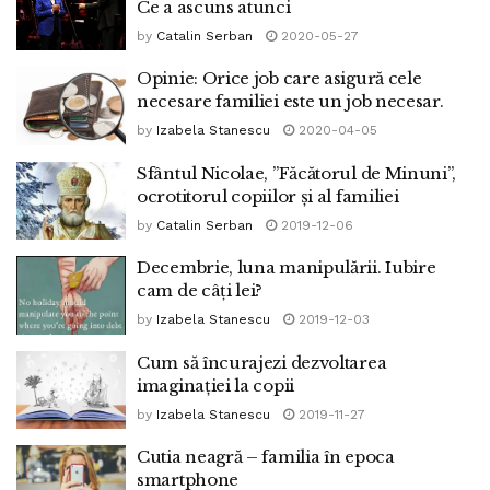
Ce a ascuns atunci
by
Catalin Serban
2020-05-27
Opinie: Orice job care asigură cele
necesare familiei este un job necesar.
by
Izabela Stanescu
2020-04-05
Sfântul Nicolae, ”Făcătorul de Minuni”,
ocrotitorul copiilor și al familiei
by
Catalin Serban
2019-12-06
Decembrie, luna manipulării. Iubire
cam de câți lei?
by
Izabela Stanescu
2019-12-03
Cum să încurajezi dezvoltarea
imaginației la copii
by
Izabela Stanescu
2019-11-27
Cutia neagră – familia în epoca
smartphone