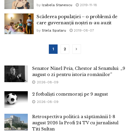
by
Izabela Stanescu
2019-11-18
Scăderea populației – o problemă de
care guvernanții noștri n-au auzit
by
Stela Spataru
2019-08-07
1
2
Senator Ninel Peia, Chestor al Senatului: „9
august o zi pentru istoria românilor”
2026-08-09
2 fotbaliști comemorați pe 9 august
2026-08-09
Retrospectiva politică a săptămânii 1-8
august 2026 la Profi 24 TV cu jurnalistul
Titi Sultan