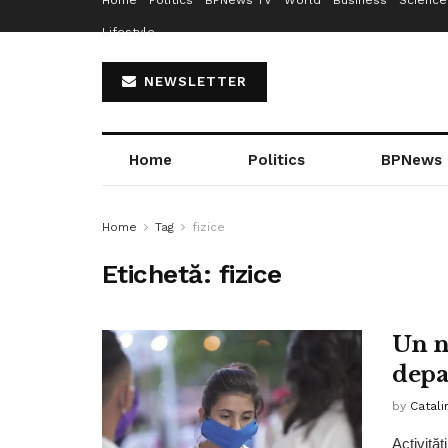
Home
Politics
BPNews TV
World
Business
Science
Lifestyle
NEWSLETTER
Home
Politics
BPNews
Home
Tag
fizice
Etichetă:
fizice
Un n
depa
by
Catali
Activităţ