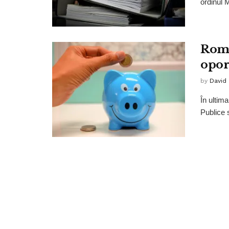
ordinul M
Româ
opor
by
David
În ultim
Publice 