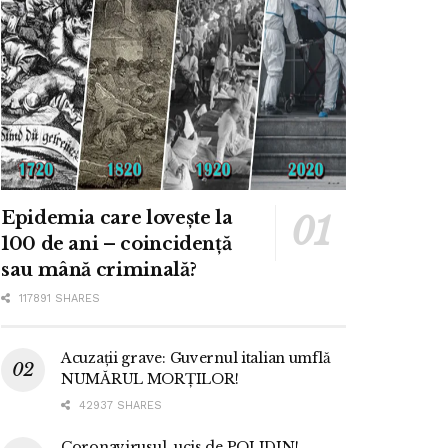
Epidemia care lovește la
100 de ani – coincidență
sau mână criminală?
117891 SHARES
Acuzații grave: Guvernul italian umflă
NUMĂRUL MORȚILOR!
42937 SHARES
Coronavirusul, ucis de POLIDIN!