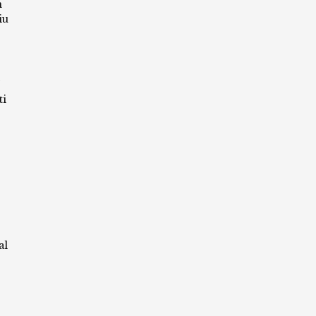
m
iu
ti
al