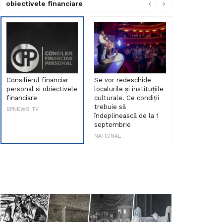
obiectivele financiare
Consilierul financiar
Se vor redeschide
Debut de sen
personal si obiectivele
localurile și instituțiile
muzica româ
financiare
culturale. Ce condiții
Maria Peia r
trebuie să
Internetul la
BPNEWS TV
îndeplinească de la 1
ani!
septembrie
NATIONAL
NATIONAL