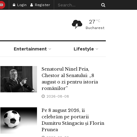
Login
Register
27
°C
Bucharest
Entertainment
Lifestyle
Senatorul Ninel Peia,
Chestor al Senatului: „8
august o zi pentru istoria
românilor”
2026-08-08
Pe 8 august 2026, îi
celebrăm pe portarii
Dumitru Stângaciu și Florin
Prunea