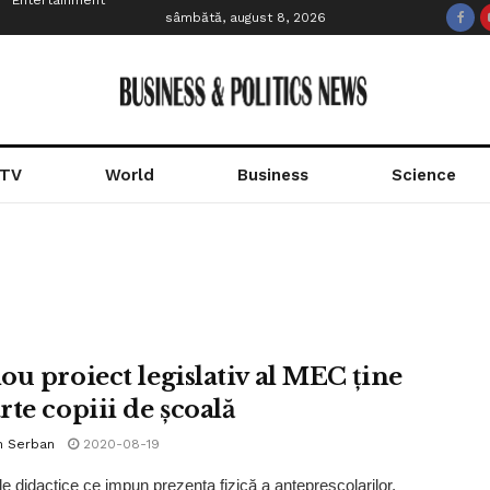
Entertainment
sâmbătă, august 8, 2026
 TV
World
Business
Science
ou proiect legislativ al MEC ține
rte copiii de școală
n Serban
2020-08-19
ile didactice ce impun prezenţa fizică a antepreşcolarilor,