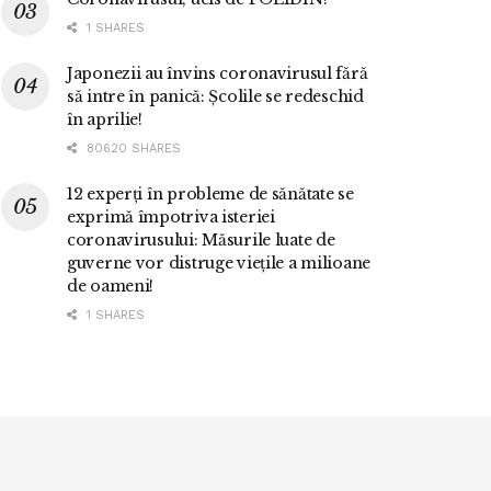
1 SHARES
Japonezii au învins coronavirusul fără
să intre în panică: Școlile se redeschid
în aprilie!
80620 SHARES
12 experți în probleme de sănătate se
exprimă împotriva isteriei
coronavirusului: Măsurile luate de
guverne vor distruge viețile a milioane
de oameni!
1 SHARES