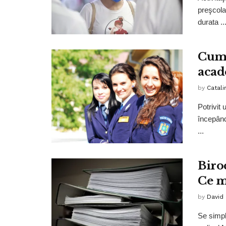
preşcolar
durata ..
Cum 
acad
by
Catali
Potrivit 
începând
...
Biro
Ce m
by
David
Se simpl