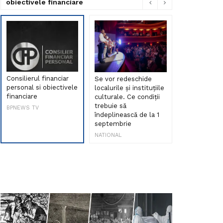
obiectivele financiare
Consilierul financiar
Se vor redeschide
Debut de sen
personal si obiectivele
localurile și instituțiile
muzica româ
financiare
culturale. Ce condiții
Maria Peia r
trebuie să
Internetul la
BPNEWS TV
îndeplinească de la 1
ani!
septembrie
NATIONAL
NATIONAL