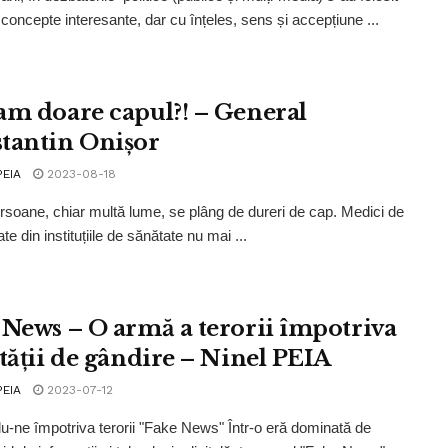
 concepte interesante, dar cu înțeles, sens și accepțiune ...
am doare capul?! – General
tantin Onișor
PEIA
2023-08-18
rsoane, chiar multă lume, se plâng de dureri de cap. Medici de
ate din instituțiile de sănătate nu mai ...
 News – O armă a terorii împotriva
rtății de gândire – Ninel PEIA
PEIA
2023-07-12
u-ne împotriva terorii "Fake News" Într-o eră dominată de