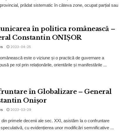
 provincial, prădat sistematic în câteva zone, ocupat parțial sau
nicarea în politica românească –
ral Constantin ONIȘOR
ws
2023-04-25
 românească este o viziune și o practică de guvernare a
 pusă pe rol prin relaționările, orientările și manifestările ...
runtare în Globalizare – General
tantin Onișor
ws
2023-03-29
 din primele decenii ale sec. XXI, asistăm la o confruntare
 speculativă, cu evidențierea unor modificări semnificative ...