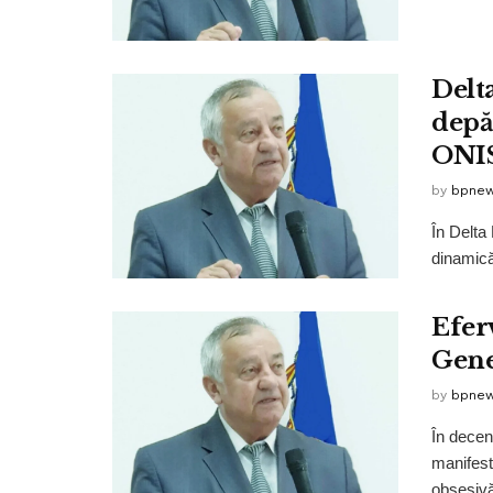
Delt
depă
ONI
by
bpne
În Delta
dinamică
Efer
Gene
by
bpne
În decen
manifesta
obsesivă 