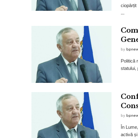
ciopârțit
...
Comu
Gene
by
bpne
Politică
statului,
Conf
Cons
by
bpne
În Lume,
activă și