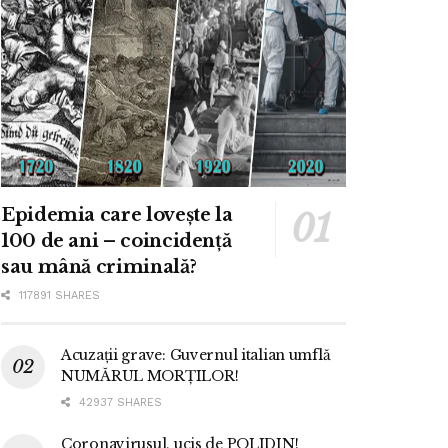
Epidemia care lovește la
100 de ani – coincidență
sau mână criminală?
117891 SHARES
Acuzații grave: Guvernul italian umflă
NUMĂRUL MORȚILOR!
42937 SHARES
Coronavirusul, ucis de POLIDIN!