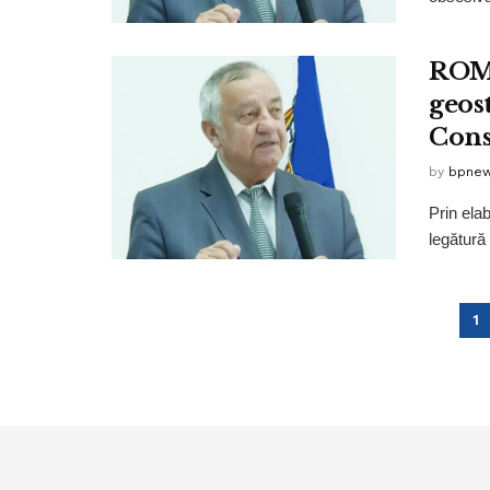
ROMÂ
geos
Cons
by
bpne
Prin ela
legătură 
1