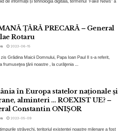
pid de informații și tehnologia digitală, termenul "Fake News" a
MANĂ ŢĂRĂ PRECARĂ – General
lae Rotaru
ws
2023-06-15
 zis Grădina Maicii Domnului, Papa Ioan Paul II s-a referit,
a frumuseţea ţării noastre , la curăţenia ...
nia în Europa statelor naționale și
rane, alminteri … ROEXIST UE? –
ral Constantin ONIȘOR
ws
2023-05-09
timpurile străvechi, teritoriul existenței noastre milenare a fost