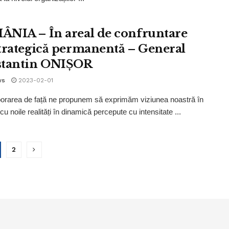
NIA – În areal de confruntare
trategică permanentă – General
tantin ONIȘOR
ws
2023-02-01
borarea de față ne propunem să exprimăm viziunea noastră în
cu noile realități în dinamică percepute cu intensitate ...
2