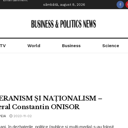
Entertainment
sâmbătă, august 8, 2026
 TV
World
Business
Science
ERANISM ȘI NAȚIONALISM –
ral Constantin ONISOR
PEIA
2023-11-02
i ani, în dezbaterile politice (publice și mulți-media) s-au folosit