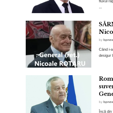
fluxul ra
...
SĂR
Nico
by
bpne
Când i-a
desigur l
Româ
suve
Gene
by
bpne
Încă din 