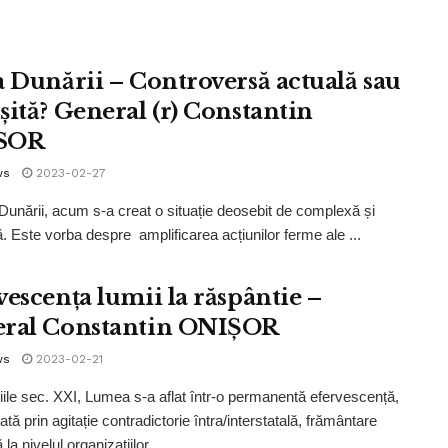
a Dunării – Controversă actuală sau
șită? General (r) Constantin
SOR
ws
2023-02-27
 Dunării, acum s-a creat o situație deosebit de complexă și
. Este vorba despre amplificarea acțiunilor ferme ale ...
vescența lumii la răspântie –
ral Constantin ONIȘOR
ws
2023-02-21
iile sec. XXI, Lumea s-a aflat într-o permanentă efervescență,
tă prin agitație contradictorie întra/interstatală, frământare
la nivelul organizațiilor ...