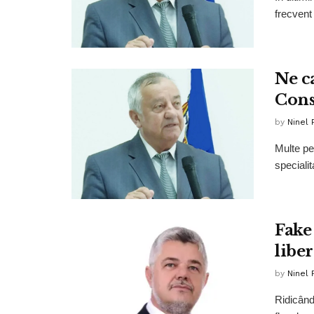
frecvent
Ne c
Cons
by
Ninel 
Multe pe
specialit
Fake
libe
by
Ninel 
Ridicând