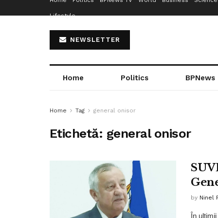
Home
Politics
BPNews TV
World
Business
Science
Lifestyle
NEWSLETTER
Home
Politics
BPNews
Home
Tag
general onisor
Etichetă:
general onisor
SUV
Gene
by
Ninel 
În ultimi