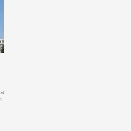
it
1,