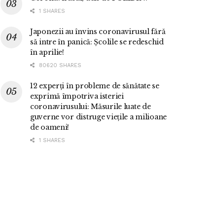
1 SHARES
Japonezii au învins coronavirusul fără
să intre în panică: Școlile se redeschid
în aprilie!
80620 SHARES
12 experți în probleme de sănătate se
exprimă împotriva isteriei
coronavirusului: Măsurile luate de
guverne vor distruge viețile a milioane
de oameni!
1 SHARES