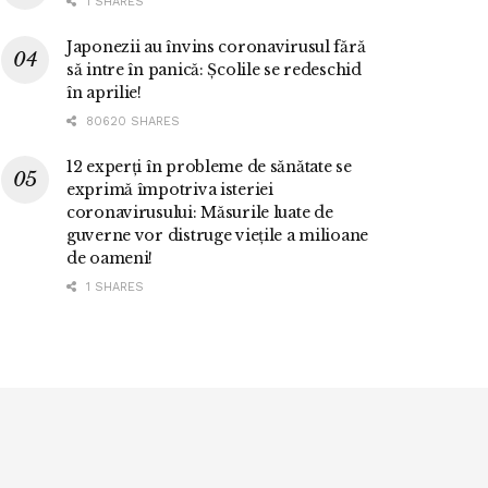
1 SHARES
Japonezii au învins coronavirusul fără
să intre în panică: Școlile se redeschid
în aprilie!
80620 SHARES
12 experți în probleme de sănătate se
exprimă împotriva isteriei
coronavirusului: Măsurile luate de
guverne vor distruge viețile a milioane
de oameni!
1 SHARES