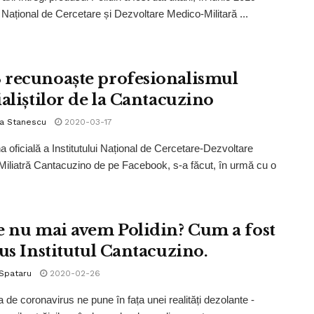
l Național de Cercetare și Dezvoltare Medico-Militară ...
recunoaște profesionalismul
ialiștilor de la Cantacuzino
la Stanescu
2020-03-17
a oficială a Institutului Național de Cercetare-Dezvoltare
iliatră Cantacuzino de pe Facebook, s-a făcut, în urmă cu o
e nu mai avem Polidin? Cum a fost
rus Institutul Cantacuzino.
 Spataru
2020-02-26
 de coronavirus ne pune în fața unei realități dezolante -