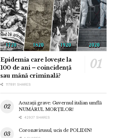
Epidemia care lovește la
100 de ani – coincidență
sau mână criminală?
117891 SHARES
Acuzații grave: Guvernul italian umflă
NUMĂRUL MORȚILOR!
42937 SHARES
Coronavirusul, ucis de POLIDIN!