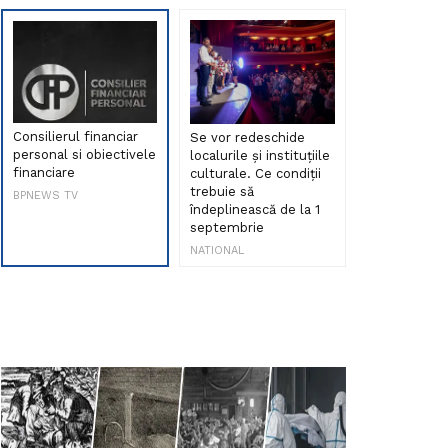
Consilierul financiar
Se vor redeschide
Debut de sen
personal si obiectivele
localurile și instituțiile
muzica româ
financiare
culturale. Ce condiții
Maria Peia r
trebuie să
Internetul la
BPNEWS TV
îndeplinească de la 1
ani!
septembrie
NATIONAL
NATIONAL