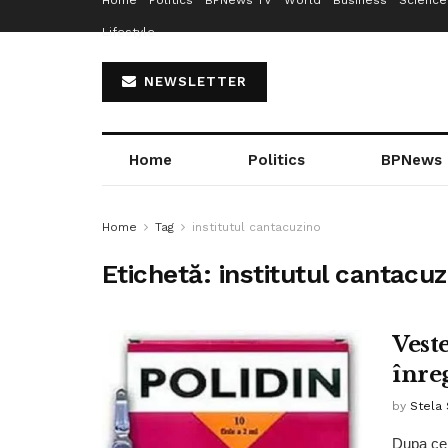
Home
Politics
BPNews TV
World
Business
Science
Lifestyle
NEWSLETTER
Home
Politics
BPNews
Home
Tag
institutul cantacuzino
Etichetă:
institutul cantacuz
Vest
înre
by
Stela
Dupa ce a