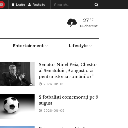
Login
Register
27
°C
Bucharest
Entertainment
Lifestyle
Senator Ninel Peia, Chestor
al Senatului: „9 august o zi
pentru istoria românilor”
2026-08-09
2 fotbaliști comemorați pe 9
august
2026-08-09