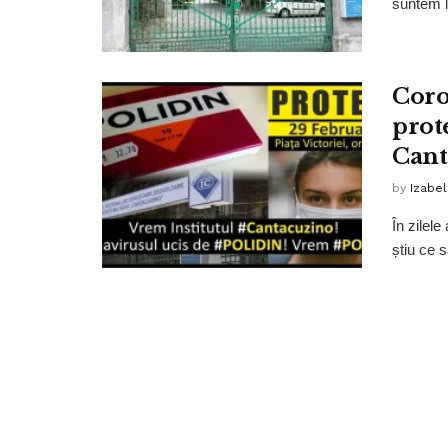
suntem l
Coro
prote
Cant
by
Izabe
În zilel
știu ce s