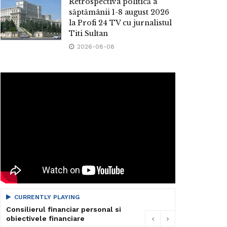
Retrospectiva politică a
săptămânii 1-8 august 2026
la Profi 24 TV cu jurnalistul
Titi Sultan
2026-08-08
CURRENTLY PLAYING
Consilierul financiar personal si
obiectivele financiare