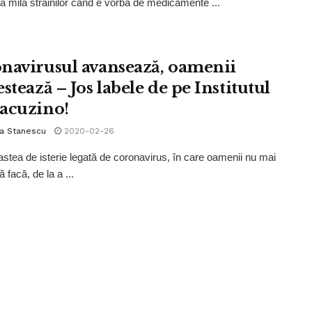
a mila străinilor când e vorba de medicamente ...
navirusul avansează, oamenii
stează – Jos labele de pe Institutul
acuzino!
la Stanescu
2020-02-26
e astea de isterie legată de coronavirus, în care oamenii nu mai
ă facă, de la a ...