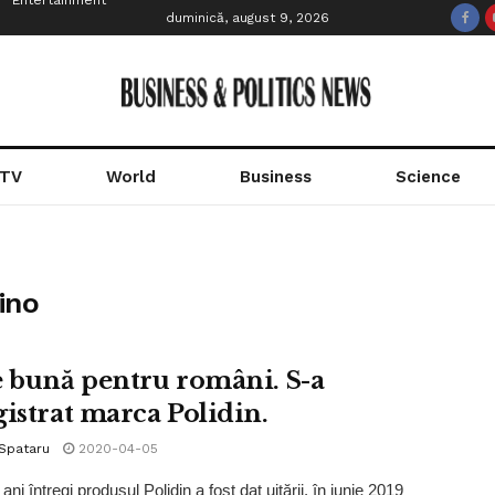
Entertainment
duminică, august 9, 2026
 TV
World
Business
Science
ino
e bună pentru români. S-a
gistrat marca Polidin.
 Spataru
2020-04-05
ni întregi produsul Polidin a fost dat uitării, în iunie 2019