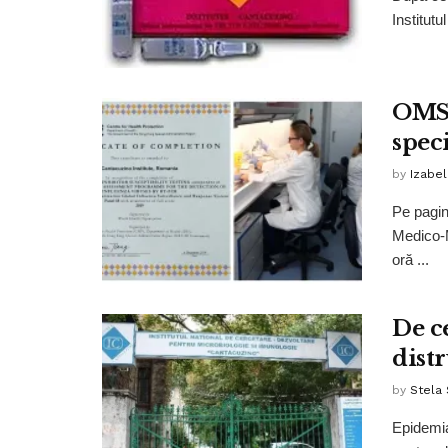
Institutu
OMS 
spec
by
Izabe
Pe pagin
Medico-M
oră ...
De c
dist
by
Stela
Epidemia