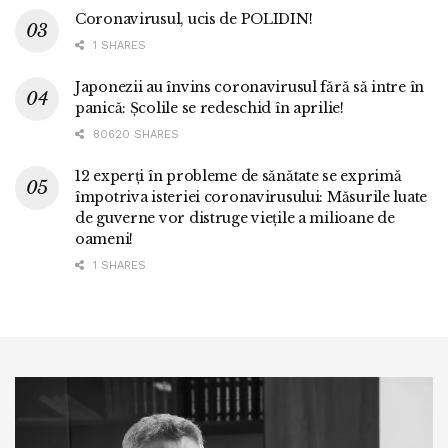
Coronavirusul, ucis de POLIDIN!
1 SHARES
Japonezii au învins coronavirusul fără să intre în
panică: Școlile se redeschid în aprilie!
80620 SHARES
12 experți în probleme de sănătate se exprimă
împotriva isteriei coronavirusului: Măsurile luate
de guverne vor distruge viețile a milioane de
oameni!
1 SHARES