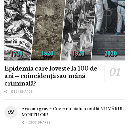
Epidemia care lovește la 100 de
ani – coincidență sau mână
criminală?
117891 SHARES
Acuzații grave: Guvernul italian umflă NUMĂRUL
MORȚILOR!
42937 SHARES