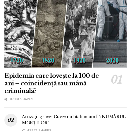
Epidemia care lovește la 100 de
ani – coincidență sau mână
criminală?
117891 SHARES
Acuzații grave: Guvernul italian umflă NUMĂRUL
MORȚILOR!
42937 SHARES