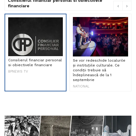
Consilierul financiar personal si obiectivele
financiare
Consilierul financiar personal
Se vor redeschide localurile
si obiectivele financiare
și instituțiile culturale. Ce
condiții trebuie să
BPNEWS TV
îndeplinească de la 1
septembrie
NATIONAL