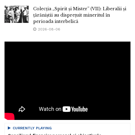
Colecția „Spirit și Mister” (VII): Liberalii și
țărăniștii au disprețuit mineritul în
perioada interbelică
2026-08-06
CURRENTLY PLAYING