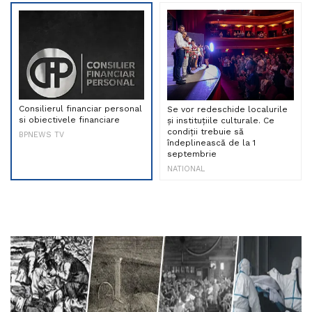
Consilierul financiar personal
Se vor redeschide localurile
si obiectivele financiare
și instituțiile culturale. Ce
condiții trebuie să
BPNEWS TV
îndeplinească de la 1
septembrie
NATIONAL