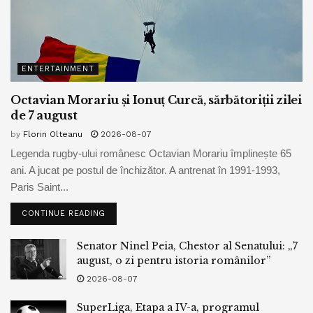
ENTERTAINMENT
Octavian Morariu și Ionuț Curcă, sărbătoriții zilei
de 7 august
by
Florin Olteanu
2026-08-07
Legenda rugby-ului românesc Octavian Morariu împlinește 65
ani. A jucat pe postul de închizător. A antrenat în 1991-1993,
Paris Saint...
CONTINUE READING
Senator Ninel Peia, Chestor al Senatului: „7
august, o zi pentru istoria românilor”
2026-08-07
SuperLiga, Etapa a IV-a, programul