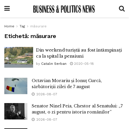
Home
Tag
măsurare
Etichetă:
măsurare
Din weekend turiștii au fost întâmpinați
ca la spital la pensiuni
by
Catalin Serban
2020-05-18
Octavian Morariu și Ionuț Curcă,
sărbătoriții zilei de 7 august
2026-08-07
Senator Ninel Peia, Chestor al Senatului: „7
august, o zi pentru istoria românilor”
2026-08-07