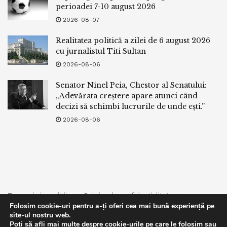
perioadei 7-10 august 2026
2026-08-07
Realitatea politică a zilei de 6 august 2026
cu jurnalistul Titi Sultan
2026-08-06
Senator Ninel Peia, Chestor al Senatului:
„Adevărata creștere apare atunci când
decizi să schimbi lucrurile de unde ești.”
2026-08-06
Termeni si conditii
Politica de confidentialitate
Folosim cookie-uri pentru a-ți oferi cea mai bună experiență pe
Facebook
Contact
site-ul nostru web.
Poți să afli mai multe despre cookie-urile pe care le folosim sau
© 2019
bpnews
- Business & Politics News
bpnews
.