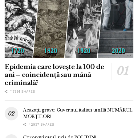
Epidemia care lovește la 100 de
ani – coincidență sau mână
criminală?
117891 SHARES
Acuzații grave: Guvernul italian umflă NUMĂRUL
MORȚILOR!
42937 SHARES
Coronavirusul, ucis de POLIDIN!