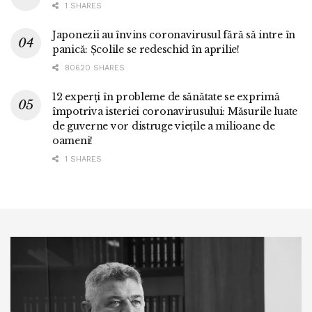
1 SHARES
Japonezii au învins coronavirusul fără să intre în
panică: Școlile se redeschid în aprilie!
80620 SHARES
12 experți în probleme de sănătate se exprimă
împotriva isteriei coronavirusului: Măsurile luate
de guverne vor distruge viețile a milioane de
oameni!
1 SHARES