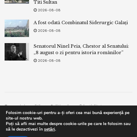
Titi Sultan
2026-08-08
A fost odată Combinatul Siderurgic Galați
2026-08-08
Senatorul Ninel Peia, Chestor al Senatului:
„8 august o zi pentru istoria românilor”
2026-08-08
Termeni si conditii
Politica de confidentialitate
Folosim cookie-uri pentru a-ți oferi cea mai bună experiență pe
Facebook
Contact
site-ul nostru web.
Poți să afli mai multe despre cookie-urile pe care le folosim sau
© 2019
bpnews
- Business & Politics News
bpnews
.
This website uses GDPR cookies. By continuing to use this
să le dezactivezi în
setări
.
website you are giving consent to cookies being used. Visit our