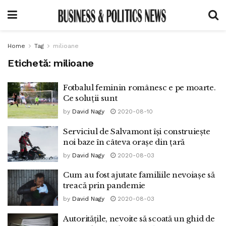
Home
Tag
milioane
Etichetă:
milioane
Fotbalul feminin românesc e pe moarte.
Ce soluții sunt
by
David Nagy
2020-08-10
Serviciul de Salvamont își construiește
noi baze în câteva orașe din țară
by
David Nagy
2020-08-03
Cum au fost ajutate familiile nevoiașe să
treacă prin pandemie
by
David Nagy
2020-08-03
Autoritățile, nevoite să scoată un ghid de