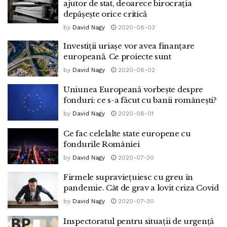
ajutor de stat, deoarece birocrația
depășește orice critică
by
David Nagy
2020-08-03
Investiții uriașe vor avea finanțare
europeană. Ce proiecte sunt
by
David Nagy
2020-08-02
Uniunea Europeană vorbește despre
fonduri: ce s-a făcut cu banii românești?
by
David Nagy
2020-08-01
Ce fac celelalte state europene cu
fondurile României
by
David Nagy
2020-07-30
Firmele supraviețuiesc cu greu în
pandemie. Cât de grav a lovit criza Covid
by
David Nagy
2020-07-30
Inspectoratul pentru situații de urgență