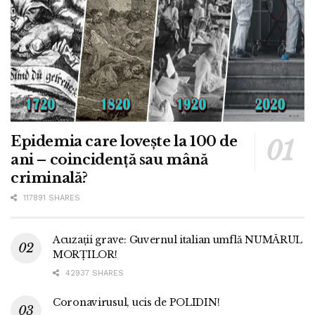
Epidemia care lovește la 100 de
ani – coincidență sau mână
criminală?
117891 SHARES
Acuzații grave: Guvernul italian umflă NUMĂRUL
MORȚILOR!
42937 SHARES
Coronavirusul, ucis de POLIDIN!