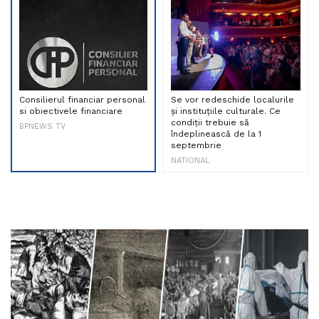
Consilierul financiar personal
Se vor redeschide localurile
si obiectivele financiare
și instituțiile culturale. Ce
condiții trebuie să
BPNEWS TV
îndeplinească de la 1
septembrie
NATIONAL