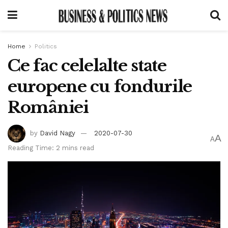
Home
Politics
Ce fac celelalte state
europene cu fondurile
României
by
David Nagy
2020-07-30
A
A
Reading Time: 2 mins read