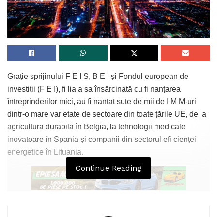
Grație sprijinului F E I S, B E I și Fondul european de
investiții (F E I), fi liala sa însărcinată cu fi nanțarea
întreprinderilor mici, au fi nanțat sute de mii de I M M-uri
dintr-o mare varietate de sectoare din toate țările UE, de la
agricultura durabilă în Belgia, la tehnologii medicale
inovatoare în Spania și companii din sectorul efi cienței
energetice în Lituania.
Continue Reading
Impactul economic: locuri de muncă și creștere economică.