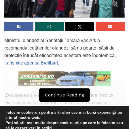
Ministrul olandez al Sănătății Tamara van Ark a
recomandat cetățenilor olandezi să nu poarte măști de
protecție întrucât eficacitatea acestora este îndoielnică,
transmite agenția Breitbart.
Continue Reading
„Deoarece nu s-a dovedit din punct de vedere medical
eficiența măștilor, guvernul a decis că nu va exista
obligativitatea purtării acestora”, a spus van Ark.
Folosim cookie-uri pentru a-ți oferi cea mai bună experiență pe
site-ul nostru web.
Înaltul oficial olandez a făcut acest anunț la Haga, după o
Poți să afli mai multe despre cookie-urile pe care le folosim sau
This website uses GDPR cookies. By continuing to use this
să le dezactivezi în
setări
.