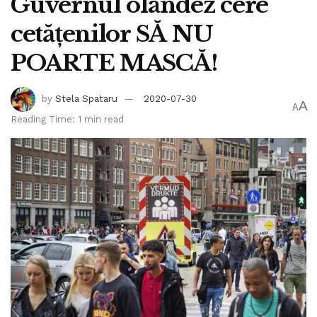
Guvernul olandez cere
cetățenilor SĂ NU
POARTE MASCĂ!
by
Stela Spataru
2020-07-30
A
A
Reading Time: 1 min read