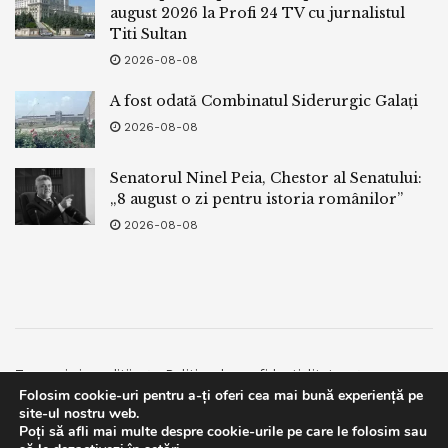
august 2026 la Profi 24 TV cu jurnalistul
Titi Sultan
2026-08-08
A fost odată Combinatul Siderurgic Galați
2026-08-08
Senatorul Ninel Peia, Chestor al Senatului:
„8 august o zi pentru istoria românilor”
2026-08-08
Termeni si conditii
Politica de confidentialitate
Folosim cookie-uri pentru a-ți oferi cea mai bună experiență pe
Facebook
Contact
site-ul nostru web.
Poți să afli mai multe despre cookie-urile pe care le folosim sau
© 2019
bpnews
- Business & Politics News
bpnews
.
This website uses GDPR cookies. By continuing to use this