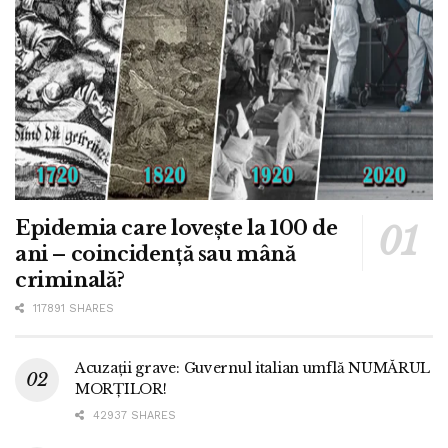
Epidemia care lovește la 100 de
ani – coincidență sau mână
criminală?
117891 SHARES
Acuzații grave: Guvernul italian umflă NUMĂRUL
MORȚILOR!
42937 SHARES