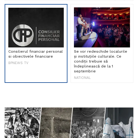
Consilierul financiar personal
Se vor redeschide localurile
si obiectivele financiare
și instituțiile culturale. Ce
condiții trebuie să
BPNEWS TV
îndeplinească de la 1
septembrie
NATIONAL