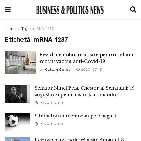
Home
Tag
mRNA-1237
Etichetă:
mRNA-1237
Rezultate îmbucurătoare pentru cel mai
recent vaccin anti-Covid-19
by
Catalin Serban
2020-07-15
Senator Ninel Peia, Chestor al Senatului: „9
august o zi pentru istoria românilor”
2026-08-09
2 fotbaliști comemorați pe 9 august
2026-08-09
Retrospectiva politică a săptămânii 1-8