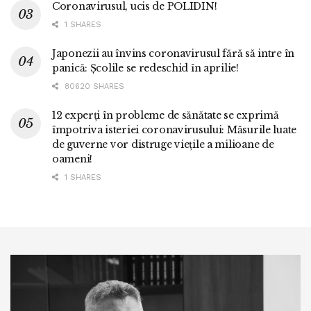
Coronavirusul, ucis de POLIDIN!
1 SHARES
Japonezii au învins coronavirusul fără să intre în
panică: Școlile se redeschid în aprilie!
80620 SHARES
12 experți în probleme de sănătate se exprimă
împotriva isteriei coronavirusului: Măsurile luate
de guverne vor distruge viețile a milioane de
oameni!
1 SHARES