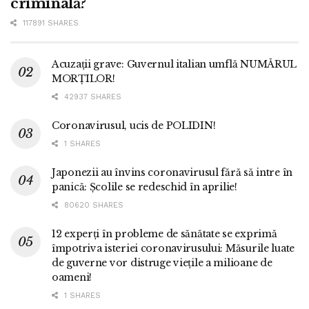
criminală?
117891 SHARES
Acuzații grave: Guvernul italian umflă NUMĂRUL
MORȚILOR!
42937 SHARES
Coronavirusul, ucis de POLIDIN!
1 SHARES
Japonezii au învins coronavirusul fără să intre în
panică: Școlile se redeschid în aprilie!
80620 SHARES
12 experți în probleme de sănătate se exprimă
împotriva isteriei coronavirusului: Măsurile luate
de guverne vor distruge viețile a milioane de
oameni!
1 SHARES