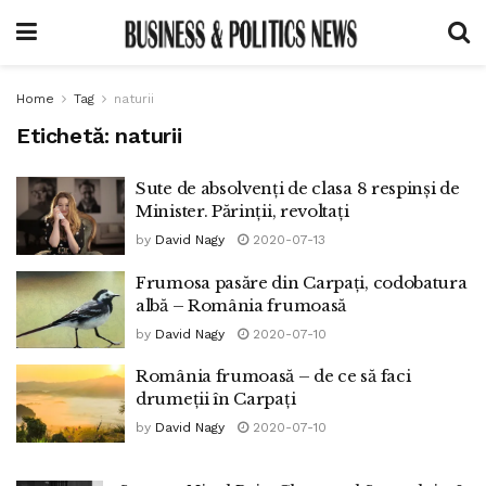
Home
Tag
naturii
Etichetă:
naturii
Sute de absolvenți de clasa 8 respinși de
Minister. Părinții, revoltați
by
David Nagy
2020-07-13
Frumosa pasăre din Carpați, codobatura
albă – România frumoasă
by
David Nagy
2020-07-10
România frumoasă – de ce să faci
drumeții în Carpați
by
David Nagy
2020-07-10