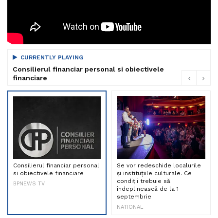
CURRENTLY PLAYING
Consilierul financiar personal si obiectivele
financiare
Consilierul financiar personal
Se vor redeschide localurile
si obiectivele financiare
și instituțiile culturale. Ce
condiții trebuie să
BPNEWS TV
îndeplinească de la 1
septembrie
NATIONAL