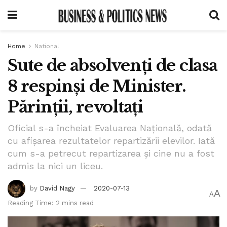
Home
National
Sute de absolvenți de clasa
8 respinși de Minister.
Părinții, revoltați
Oficial s-a încheiat Evaluarea Națională, odată
cu afișarea rezultatelor repartizării elevilor. Iată
cum s-a petrecut repartizarea și cine nu a fost
admis la nici un liceu.
by
David Nagy
2020-07-13
A
A
Reading Time: 2 mins read