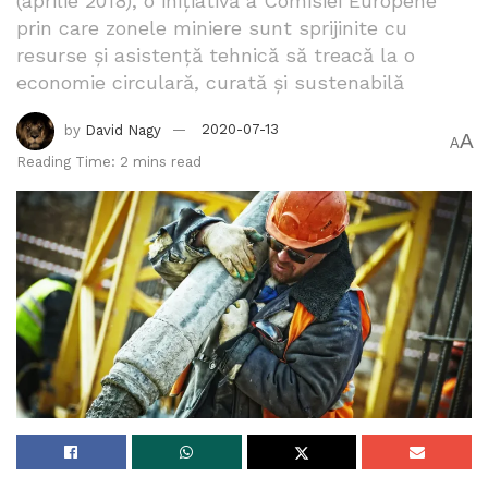
(aprilie 2018), o inițiativă a Comisiei Europene
prin care zonele miniere sunt sprijinite cu
resurse și asistență tehnică să treacă la o
economie circulară, curată și sustenabilă
by
David Nagy
2020-07-13
A
A
Reading Time: 2 mins read