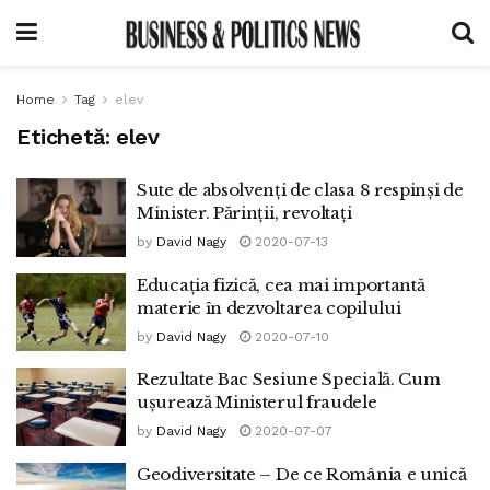
Home
Tag
elev
Etichetă:
elev
Sute de absolvenți de clasa 8 respinși de
Minister. Părinții, revoltați
by
David Nagy
2020-07-13
Educația fizică, cea mai importantă
materie în dezvoltarea copilului
by
David Nagy
2020-07-10
Rezultate Bac Sesiune Specială. Cum
ușurează Ministerul fraudele
by
David Nagy
2020-07-07
Geodiversitate – De ce România e unică