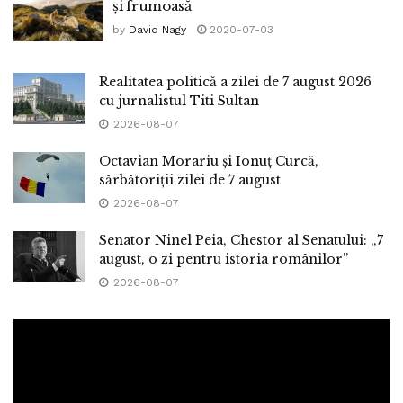
și frumoasă
by
David Nagy
2020-07-03
Realitatea politică a zilei de 7 august 2026
cu jurnalistul Titi Sultan
2026-08-07
Octavian Morariu și Ionuț Curcă,
sărbătoriții zilei de 7 august
2026-08-07
Senator Ninel Peia, Chestor al Senatului: „7
august, o zi pentru istoria românilor”
2026-08-07