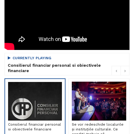
CURRENTLY PLAYING
Consilierul financiar personal si obiectivele
financiare
Consilierul financiar personal
Se vor redeschide localurile
si obiectivele financiare
și instituțiile culturale. Ce