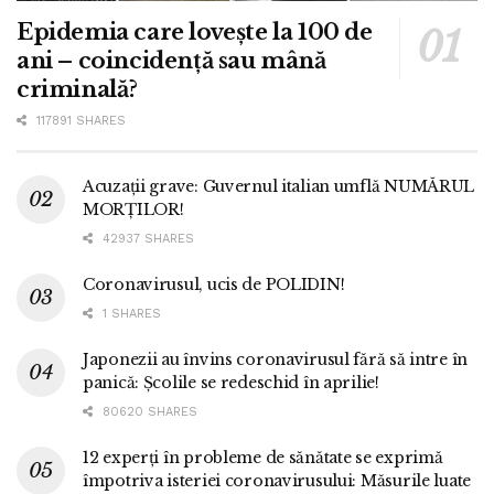
Epidemia care lovește la 100 de
ani – coincidență sau mână
criminală?
117891 SHARES
Acuzații grave: Guvernul italian umflă NUMĂRUL
MORȚILOR!
42937 SHARES
Coronavirusul, ucis de POLIDIN!
1 SHARES
Japonezii au învins coronavirusul fără să intre în
panică: Școlile se redeschid în aprilie!
80620 SHARES
12 experți în probleme de sănătate se exprimă
împotriva isteriei coronavirusului: Măsurile luate