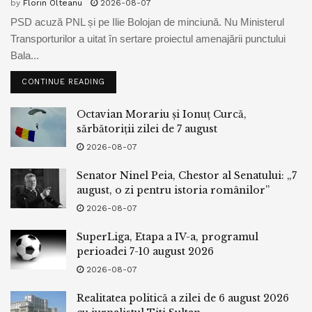
by
Florin Olteanu
2026-08-07
PSD acuză PNL și pe Ilie Bolojan de minciună. Nu Ministerul
Transporturilor a uitat în sertare proiectul amenajării punctului
Bala...
CONTINUE READING
Octavian Morariu și Ionuț Curcă,
sărbătoriții zilei de 7 august
2026-08-07
Senator Ninel Peia, Chestor al Senatului: „7
august, o zi pentru istoria românilor”
2026-08-07
SuperLiga, Etapa a IV-a, programul
perioadei 7-10 august 2026
2026-08-07
Realitatea politică a zilei de 6 august 2026