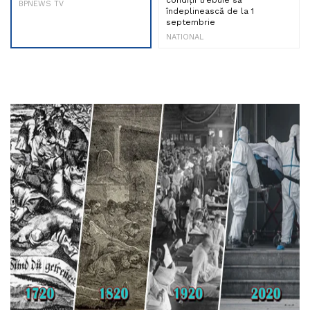
condiții trebuie să
BPNEWS TV
îndeplinească de la 1
septembrie
NATIONAL